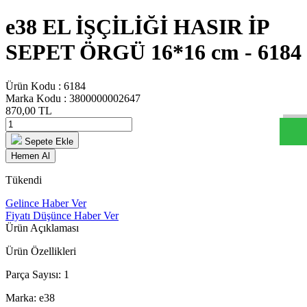
e38 EL İŞÇİLİĞİ HASIR İP
SEPET ÖRGÜ 16*16 cm - 6184
W
h
t
s
a
p
p
D
e
s
t
e
H
a
t
t
Ürün Kodu :
6184
Marka Kodu :
3800000002647
870,00
TL
Sepete Ekle
Hemen Al
Tükendi
Gelince Haber Ver
Fiyatı Düşünce Haber Ver
Ürün Açıklaması
Ürün Özellikleri
Parça Sayısı: 1
Marka: e38