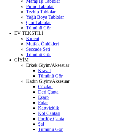
Maraş İşi Tablolar
Pirinç Tablolar
Tezhip Tablolar
Yağlı Boya Tablolar
Çini Tablolar
Tümünü Gör
EV TEKSTİLİ
Kırlent
Mutfak Önlükleri
Seccade Seti
Tümünü Gör
GİYİM
Erkek Giyim/Aksesuar
Kravat
Tümünü Gör
Kadın Giyim/Aksesuar
Cüzdan
Deri Çanta
Eşarp
Fular
Kartvizitlik
Kol Çantası
Portföy Çanta
Şal
Tümünü Gör