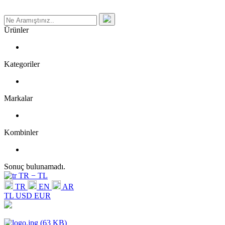
Ürünler
Kategoriler
Markalar
Kombinler
Sonuç bulunamadı.
TR − TL
TR
EN
AR
TL
USD
EUR