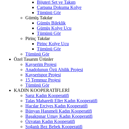
Bijuteri Set ve Takım
Çarpana Dokuma Kolye
Tümünü Gör
Gümüş Takılar
Gümüş Bileklik
Gümüş Kolye Ucu
Tümünü Gör
Pirinç Takılar
Pirinç Kolye Ucu
Tümünü Gör
Tümünü Gör
Özel Tasarım Ürünler
Kayserim Projesi
Anadolunun Özü Ahilik Projesi
Kayserispor Projesi
15 Temmuz Projesi
Tümünü Gör
KADIN KOOPERATİFLERİ
Sarız Kadın Kooperatifi
Talas Maharetli Eller Kadın Kooperatifi
Hacılar Erciyes Kadın Kooperatifi
Bünyan Hanımeli Kadın Kooperatifi
Başakpınar Umay Kadın Kooperatifi
Özvatan Kadın Kooperatifi
Soğanlı Bez Bebek Kooperatifi