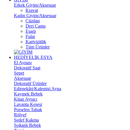
Erkek Giyim/Aksesuar
Kravat
Kadın Giyim/Aksesuar
Cüzdan
Deri Çanta
Eşarp
Fular
Kartvizitlik
Tüm Ürünler
HEDİYELİK EŞYA
El Aynası
Dekoratif Saat
Sepet
Aksesuar
Dekoratif Ürünler
Edirnekâri/Kalemişi Ayna
Kaymek Bebek
Kitap Ayracı
Lavanta Kesesi
Porselen Tabak
Rölyef
Sedef Kakma
Soğanlı Bebek