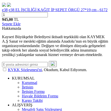
e38
e38 EL İŞÇİLİĞİ KAĞIT İP SEPET ÖRGÜ 27*19 cm - 6172
945,00
TL
Sepete Ekle
Hakkımızda
Kayseri Büyükşehir Belediyesi iktisadi teşekkülü olan KAYMEK
A.Ş Sanat ve mesleki eğitim alanında Anadolu’nun en büyük eğitim
organizasyonlarındandır. Değişen ve dönüşen dünyada gelişmeleri
takip ederek her alanda sosyal belediyecilik adına insanımıza
yenilikçi yaklaşımlar sunarak hizmet vermeye devam etmektedir.
KVKK Sözleşmesi'ni
, Okudum, Kabul Ediyorum.
KURUMSAL
Kurumsal
İletişim
İletişim Formu
Havale Bildirim Formu
Kargo Takibi
ALIŞVERİŞ
Mesafeli Satış Sözleşmesi