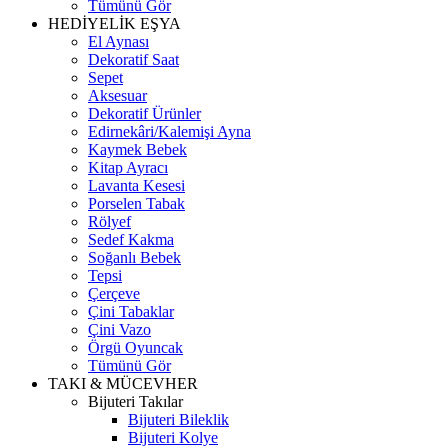
Tümünü Gör
HEDİYELİK EŞYA
El Aynası
Dekoratif Saat
Sepet
Aksesuar
Dekoratif Ürünler
Edirnekâri/Kalemişi Ayna
Kaymek Bebek
Kitap Ayracı
Lavanta Kesesi
Porselen Tabak
Rölyef
Sedef Kakma
Soğanlı Bebek
Tepsi
Çerçeve
Çini Tabaklar
Çini Vazo
Örgü Oyuncak
Tümünü Gör
TAKI & MÜCEVHER
Bijuteri Takılar
Bijuteri Bileklik
Bijuteri Kolye