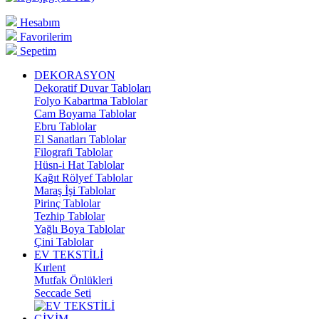
Hesabım
Favorilerim
Sepetim
DEKORASYON
Dekoratif Duvar Tabloları
Folyo Kabartma Tablolar
Cam Boyama Tablolar
Ebru Tablolar
El Sanatları Tablolar
Filografi Tablolar
Hüsn-i Hat Tablolar
Kağıt Rölyef Tablolar
Maraş İşi Tablolar
Pirinç Tablolar
Tezhip Tablolar
Yağlı Boya Tablolar
Çini Tablolar
EV TEKSTİLİ
Kırlent
Mutfak Önlükleri
Seccade Seti
GİYİM