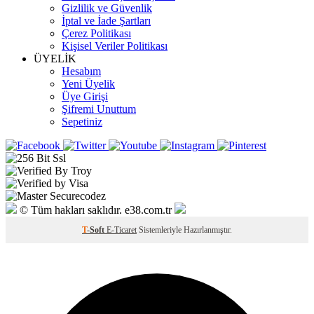
Gizlilik ve Güvenlik
İptal ve İade Şartları
Çerez Politikası
Kişisel Veriler Politikası
ÜYELİK
Hesabım
Yeni Üyelik
Üye Girişi
Şifremi Unuttum
Sepetiniz
© Tüm hakları saklıdır. e38.com.tr
T
-Soft
E-Ticaret
Sistemleriyle Hazırlanmıştır.