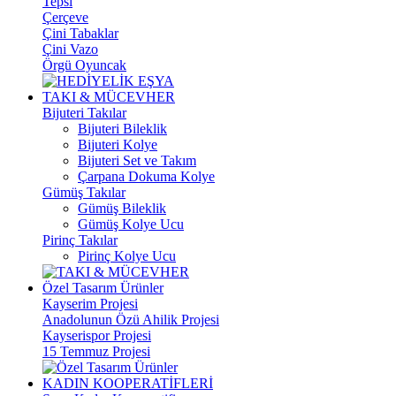
Tepsi
Çerçeve
Çini Tabaklar
Çini Vazo
Örgü Oyuncak
TAKI & MÜCEVHER
Bijuteri Takılar
Bijuteri Bileklik
Bijuteri Kolye
Bijuteri Set ve Takım
Çarpana Dokuma Kolye
Gümüş Takılar
Gümüş Bileklik
Gümüş Kolye Ucu
Pirinç Takılar
Pirinç Kolye Ucu
Özel Tasarım Ürünler
Kayserim Projesi
Anadolunun Özü Ahilik Projesi
Kayserispor Projesi
15 Temmuz Projesi
KADIN KOOPERATİFLERİ