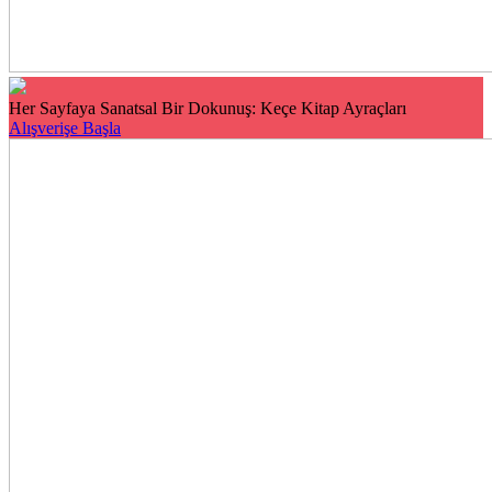
Her Sayfaya Sanatsal Bir Dokunuş: Keçe Kitap Ayraçları
Alışverişe Başla