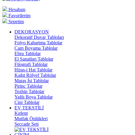
Hesabım
Favorilerim
Sepetim
DEKORASYON
Dekoratif Duvar Tabloları
Folyo Kabartma Tablolar
Cam Boyama Tablolar
Ebru Tablolar
El Sanatları Tablolar
Filografi Tablolar
Hüsn-i Hat Tablolar
Kağıt Rölyef Tablolar
Maraş İşi Tablolar
Pirinç Tablolar
Tezhip Tablolar
Yağlı Boya Tablolar
Çini Tablolar
EV TEKSTİLİ
Kırlent
Mutfak Önlükleri
Seccade Seti
GİYİM