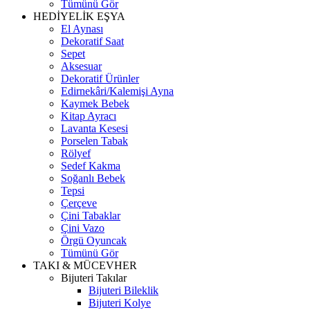
Tümünü Gör
HEDİYELİK EŞYA
El Aynası
Dekoratif Saat
Sepet
Aksesuar
Dekoratif Ürünler
Edirnekâri/Kalemişi Ayna
Kaymek Bebek
Kitap Ayracı
Lavanta Kesesi
Porselen Tabak
Rölyef
Sedef Kakma
Soğanlı Bebek
Tepsi
Çerçeve
Çini Tabaklar
Çini Vazo
Örgü Oyuncak
Tümünü Gör
TAKI & MÜCEVHER
Bijuteri Takılar
Bijuteri Bileklik
Bijuteri Kolye