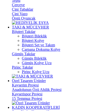
Tepsi
Çerçeve
Çini Tabaklar
Çini Vazo
Örgü Oyuncak
TAKI & MÜCEVHER
Bijuteri Takılar
Bijuteri Bileklik
Bijuteri Kolye
Bijuteri Set ve Takım
Çarpana Dokuma Kolye
Gümüş Takılar
Gümüş Bileklik
Gümüş Kolye Ucu
Pirinç Takılar
Pirinç Kolye Ucu
Özel Tasarım Ürünler
Kayserim Projesi
Anadolunun Özü Ahilik Projesi
Kayserispor Projesi
15 Temmuz Projesi
KADIN KOOPERATİFLERİ