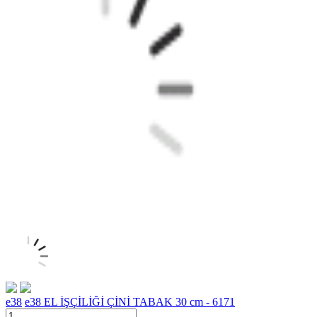
e38
e38 EL İŞÇİLİĞİ ÇİNİ TABAK 30 cm - 6171