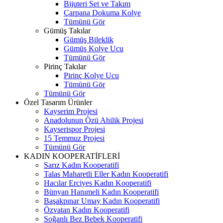
Bijuteri Set ve Takım
Çarpana Dokuma Kolye
Tümünü Gör
Gümüş Takılar
Gümüş Bileklik
Gümüş Kolye Ucu
Tümünü Gör
Pirinç Takılar
Pirinç Kolye Ucu
Tümünü Gör
Tümünü Gör
Özel Tasarım Ürünler
Kayserim Projesi
Anadolunun Özü Ahilik Projesi
Kayserispor Projesi
15 Temmuz Projesi
Tümünü Gör
KADIN KOOPERATİFLERİ
Sarız Kadın Kooperatifi
Talas Maharetli Eller Kadın Kooperatifi
Hacılar Erciyes Kadın Kooperatifi
Bünyan Hanımeli Kadın Kooperatifi
Başakpınar Umay Kadın Kooperatifi
Özvatan Kadın Kooperatifi
Soğanlı Bez Bebek Kooperatifi