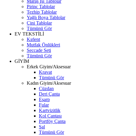
Maraş İşi Tablolar
Pirinç Tablolar
Tezhip Tablolar
Yağlı Boya Tablolar
Çini Tablolar
Tümünü Gör
EV TEKSTİLİ
Kırlent
Mutfak Önlükleri
Seccade Seti
Tümünü Gör
GİYİM
Erkek Giyim/Aksesuar
Kravat
Tümünü Gör
Kadın Giyim/Aksesuar
Cüzdan
Deri Çanta
Eşarp
Fular
Kartvizitlik
Kol Çantası
Portföy Çanta
Şal
Tümünü Gör