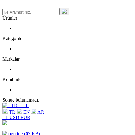
Ürünler
Kategoriler
Markalar
Kombinler
Sonuç bulunamadı.
TR − TL
TR
EN
AR
TL
USD
EUR