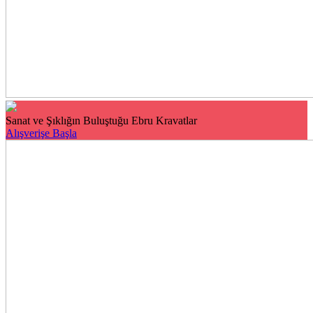
Sanat ve Şıklığın Buluştuğu Ebru Kravatlar
Alışverişe Başla