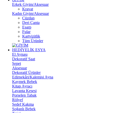
Erkek Giyim/Aksesuar
Kravat
Kadın Giyim/Aksesuar
Cüzdan
Deri Çanta
Eşarp
Fular
Kartvizitlik
Tüm Ürünler
HEDİYELİK EŞYA
El Aynası
Dekoratif Saat
Sepet
Aksesuar
Dekoratif Ürünler
Edirnekâri/Kalemişi Ayna
Kaymek Bebek
Kitap Ayracı
Lavanta Kesesi
Porselen Tabak
Rölyef
Sedef Kakma
Soğanlı Bebek