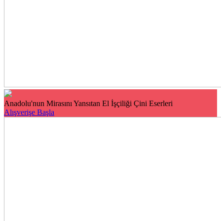
Anadolu'nun Mirasını Yansıtan El İşçiliği Çini Eserleri
Alışverişe Başla