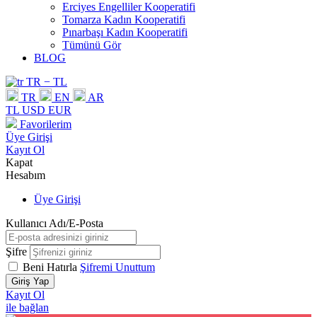
Erciyes Engelliler Kooperatifi
Tomarza Kadın Kooperatifi
Pınarbaşı Kadın Kooperatifi
Tümünü Gör
BLOG
TR − TL
TR
EN
AR
TL
USD
EUR
Favorilerim
Üye Girişi
Kayıt Ol
Kapat
Hesabım
Üye Girişi
Kullanıcı Adı/E-Posta
Şifre
Beni Hatırla
Şifremi Unuttum
Giriş Yap
Kayıt Ol
ile bağlan