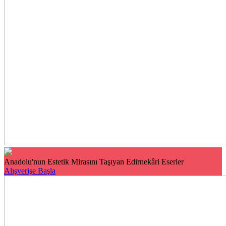
Anadolu'nun Estetik Mirasını Taşıyan Edirnekâri Eserler
Alışverişe Başla