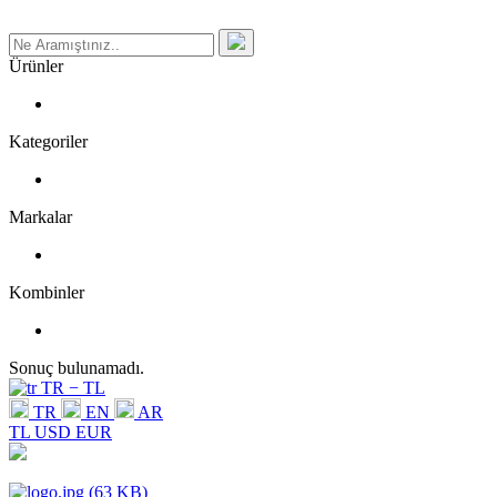
Ürünler
Kategoriler
Markalar
Kombinler
Sonuç bulunamadı.
TR − TL
TR
EN
AR
TL
USD
EUR