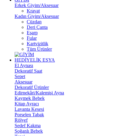
Erkek Giyim/Aksesuar
Kravat
Kadın Giyim/Aksesuar
Cüzdan
Deri Çanta
Eşarp
Fular
Kartvizitlik
Tüm Ürünler
HEDİYELİK EŞYA
El Aynası
Dekoratif Saat
Sepet
Aksesuar
Dekoratif Ürünler
Edirnekâri/Kalemişi Ayna
Kaymek Bebek
Kitap Ayracı
Lavanta Kesesi
Porselen Tabak
Rölyef
Sedef Kakma
Soğanlı Bebek