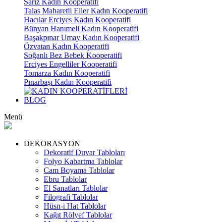
Sarız Kadın Kooperatifi
Talas Maharetli Eller Kadın Kooperatifi
Hacılar Erciyes Kadın Kooperatifi
Bünyan Hanımeli Kadın Kooperatifi
Başakpınar Umay Kadın Kooperatifi
Özvatan Kadın Kooperatifi
Soğanlı Bez Bebek Kooperatifi
Erciyes Engelliler Kooperatifi
Tomarza Kadın Kooperatifi
Pınarbaşı Kadın Kooperatifi
BLOG
Menü
DEKORASYON
Dekoratif Duvar Tabloları
Folyo Kabartma Tablolar
Cam Boyama Tablolar
Ebru Tablolar
El Sanatları Tablolar
Filografi Tablolar
Hüsn-i Hat Tablolar
Kağıt Rölyef Tablolar