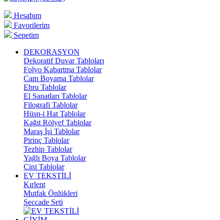
Hesabım
Favorilerim
Sepetim
DEKORASYON
Dekoratif Duvar Tabloları
Folyo Kabartma Tablolar
Cam Boyama Tablolar
Ebru Tablolar
El Sanatları Tablolar
Filografi Tablolar
Hüsn-i Hat Tablolar
Kağıt Rölyef Tablolar
Maraş İşi Tablolar
Pirinç Tablolar
Tezhip Tablolar
Yağlı Boya Tablolar
Çini Tablolar
EV TEKSTİLİ
Kırlent
Mutfak Önlükleri
Seccade Seti
GİYİM