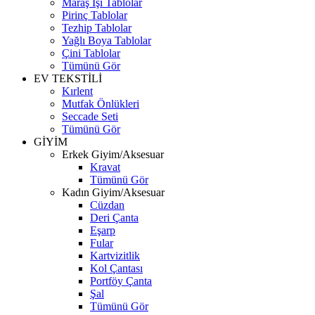
Maraş İşi Tablolar
Pirinç Tablolar
Tezhip Tablolar
Yağlı Boya Tablolar
Çini Tablolar
Tümünü Gör
EV TEKSTİLİ
Kırlent
Mutfak Önlükleri
Seccade Seti
Tümünü Gör
GİYİM
Erkek Giyim/Aksesuar
Kravat
Tümünü Gör
Kadın Giyim/Aksesuar
Cüzdan
Deri Çanta
Eşarp
Fular
Kartvizitlik
Kol Çantası
Portföy Çanta
Şal
Tümünü Gör