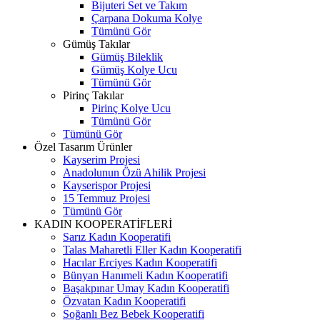
Bijuteri Set ve Takım
Çarpana Dokuma Kolye
Tümünü Gör
Gümüş Takılar
Gümüş Bileklik
Gümüş Kolye Ucu
Tümünü Gör
Pirinç Takılar
Pirinç Kolye Ucu
Tümünü Gör
Tümünü Gör
Özel Tasarım Ürünler
Kayserim Projesi
Anadolunun Özü Ahilik Projesi
Kayserispor Projesi
15 Temmuz Projesi
Tümünü Gör
KADIN KOOPERATİFLERİ
Sarız Kadın Kooperatifi
Talas Maharetli Eller Kadın Kooperatifi
Hacılar Erciyes Kadın Kooperatifi
Bünyan Hanımeli Kadın Kooperatifi
Başakpınar Umay Kadın Kooperatifi
Özvatan Kadın Kooperatifi
Soğanlı Bez Bebek Kooperatifi