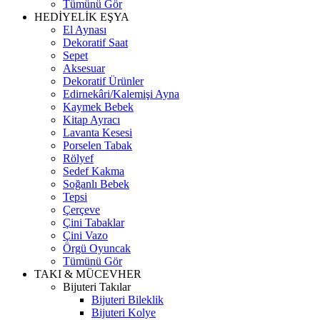
Tümünü Gör
HEDİYELİK EŞYA
El Aynası
Dekoratif Saat
Sepet
Aksesuar
Dekoratif Ürünler
Edirnekâri/Kalemişi Ayna
Kaymek Bebek
Kitap Ayracı
Lavanta Kesesi
Porselen Tabak
Rölyef
Sedef Kakma
Soğanlı Bebek
Tepsi
Çerçeve
Çini Tabaklar
Çini Vazo
Örgü Oyuncak
Tümünü Gör
TAKI & MÜCEVHER
Bijuteri Takılar
Bijuteri Bileklik
Bijuteri Kolye