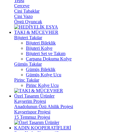
Tepsi
Çerçeve
Çini Tabaklar
Çini Vazo
Örgü Oyuncak
TAKI & MÜCEVHER
Bijuteri Takılar
Bijuteri Bileklik
Bijuteri Kolye
Bijuteri Set ve Takım
Çarpana Dokuma Kolye
Gümüş Takılar
Gümüş Bileklik
Gümüş Kolye Ucu
Pirinç Takılar
Pirinç Kolye Ucu
Özel Tasarım Ürünler
Kayserim Projesi
Anadolunun Özü Ahilik Projesi
Kayserispor Projesi
15 Temmuz Projesi
KADIN KOOPERATİFLERİ