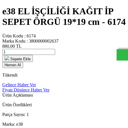
e38 EL İŞÇİLİĞİ KAĞIT İP
SEPET ÖRGÜ 19*19 cm - 6174
W
h
t
s
a
p
p
D
e
s
t
e
H
a
t
t
Ürün Kodu :
6174
Marka Kodu :
3800000002637
880,00
TL
Sepete Ekle
Hemen Al
Tükendi
Gelince Haber Ver
Fiyatı Düşünce Haber Ver
Ürün Açıklaması
Ürün Özellikleri
Parça Sayısı: 1
Marka: e38