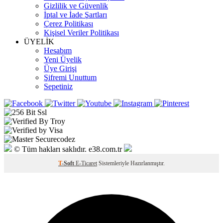
Gizlilik ve Güvenlik
İptal ve İade Şartları
Çerez Politikası
Kişisel Veriler Politikası
ÜYELİK
Hesabım
Yeni Üyelik
Üye Girişi
Şifremi Unuttum
Sepetiniz
© Tüm hakları saklıdır. e38.com.tr
T
-Soft
E-Ticaret
Sistemleriyle Hazırlanmıştır.