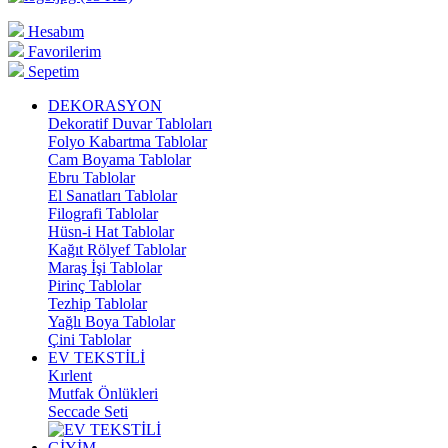
Hesabım
Favorilerim
Sepetim
DEKORASYON
Dekoratif Duvar Tabloları
Folyo Kabartma Tablolar
Cam Boyama Tablolar
Ebru Tablolar
El Sanatları Tablolar
Filografi Tablolar
Hüsn-i Hat Tablolar
Kağıt Rölyef Tablolar
Maraş İşi Tablolar
Pirinç Tablolar
Tezhip Tablolar
Yağlı Boya Tablolar
Çini Tablolar
EV TEKSTİLİ
Kırlent
Mutfak Önlükleri
Seccade Seti
GİYİM