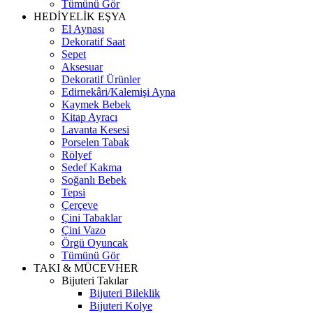
Tümünü Gör
HEDİYELİK EŞYA
El Aynası
Dekoratif Saat
Sepet
Aksesuar
Dekoratif Ürünler
Edirnekâri/Kalemişi Ayna
Kaymek Bebek
Kitap Ayracı
Lavanta Kesesi
Porselen Tabak
Rölyef
Sedef Kakma
Soğanlı Bebek
Tepsi
Çerçeve
Çini Tabaklar
Çini Vazo
Örgü Oyuncak
Tümünü Gör
TAKI & MÜCEVHER
Bijuteri Takılar
Bijuteri Bileklik
Bijuteri Kolye