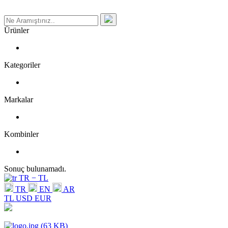
Ürünler
Kategoriler
Markalar
Kombinler
Sonuç bulunamadı.
TR − TL
TR
EN
AR
TL
USD
EUR