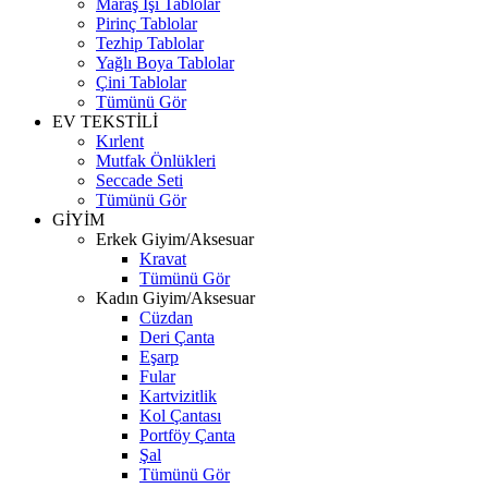
Maraş İşi Tablolar
Pirinç Tablolar
Tezhip Tablolar
Yağlı Boya Tablolar
Çini Tablolar
Tümünü Gör
EV TEKSTİLİ
Kırlent
Mutfak Önlükleri
Seccade Seti
Tümünü Gör
GİYİM
Erkek Giyim/Aksesuar
Kravat
Tümünü Gör
Kadın Giyim/Aksesuar
Cüzdan
Deri Çanta
Eşarp
Fular
Kartvizitlik
Kol Çantası
Portföy Çanta
Şal
Tümünü Gör