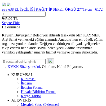
e38
e38 EL İŞÇİLİĞİ KAĞIT İP SEPET ÖRGÜ 27*19 cm - 6172
945,00
TL
Sepete Ekle
Hakkımızda
Kayseri Büyükşehir Belediyesi iktisadi teşekkülü olan KAYMEK
A.Ş Sanat ve mesleki eğitim alanında Anadolu’nun en büyük eğitim
organizasyonlarındandır. Değişen ve dönüşen dünyada gelişmeleri
takip ederek her alanda sosyal belediyecilik adına insanımıza
yenilikçi yaklaşımlar sunarak hizmet vermeye devam etmektedir.
KVKK Sözleşmesi'ni
, Okudum, Kabul Ediyorum.
KURUMSAL
Kurumsal
İletişim
İletişim Formu
Havale Bildirim Formu
Kargo Takibi
ALIŞVERİŞ
Mesafeli Satış Sözleşmesi