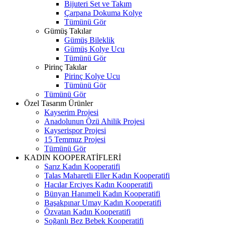
Bijuteri Set ve Takım
Çarpana Dokuma Kolye
Tümünü Gör
Gümüş Takılar
Gümüş Bileklik
Gümüş Kolye Ucu
Tümünü Gör
Pirinç Takılar
Pirinç Kolye Ucu
Tümünü Gör
Tümünü Gör
Özel Tasarım Ürünler
Kayserim Projesi
Anadolunun Özü Ahilik Projesi
Kayserispor Projesi
15 Temmuz Projesi
Tümünü Gör
KADIN KOOPERATİFLERİ
Sarız Kadın Kooperatifi
Talas Maharetli Eller Kadın Kooperatifi
Hacılar Erciyes Kadın Kooperatifi
Bünyan Hanımeli Kadın Kooperatifi
Başakpınar Umay Kadın Kooperatifi
Özvatan Kadın Kooperatifi
Soğanlı Bez Bebek Kooperatifi