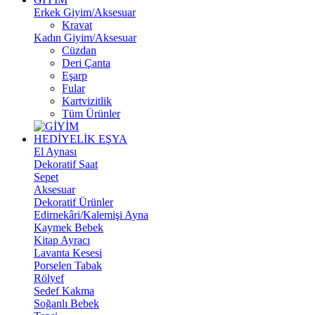
Erkek Giyim/Aksesuar
Kravat
Kadın Giyim/Aksesuar
Cüzdan
Deri Çanta
Eşarp
Fular
Kartvizitlik
Tüm Ürünler
HEDİYELİK EŞYA
El Aynası
Dekoratif Saat
Sepet
Aksesuar
Dekoratif Ürünler
Edirnekâri/Kalemişi Ayna
Kaymek Bebek
Kitap Ayracı
Lavanta Kesesi
Porselen Tabak
Rölyef
Sedef Kakma
Soğanlı Bebek