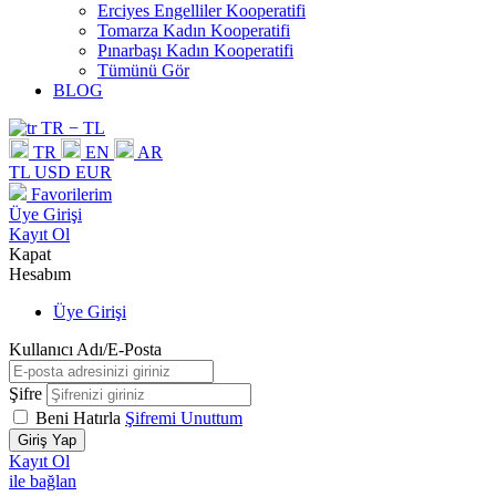
Erciyes Engelliler Kooperatifi
Tomarza Kadın Kooperatifi
Pınarbaşı Kadın Kooperatifi
Tümünü Gör
BLOG
TR − TL
TR
EN
AR
TL
USD
EUR
Favorilerim
Üye Girişi
Kayıt Ol
Kapat
Hesabım
Üye Girişi
Kullanıcı Adı/E-Posta
Şifre
Beni Hatırla
Şifremi Unuttum
Giriş Yap
Kayıt Ol
ile bağlan