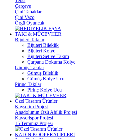
Tepsi
Çerçeve
Çini Tabaklar
Çini Vazo
Örgü Oyuncak
TAKI & MÜCEVHER
Bijuteri Takılar
Bijuteri Bileklik
Bijuteri Kolye
Bijuteri Set ve Takım
Çarpana Dokuma Kolye
Gümüş Takılar
Gümüş Bileklik
Gümüş Kolye Ucu
Pirinç Takılar
Pirinç Kolye Ucu
Özel Tasarım Ürünler
Kayserim Projesi
Anadolunun Özü Ahilik Projesi
Kayserispor Projesi
15 Temmuz Projesi
KADIN KOOPERATİFLERİ