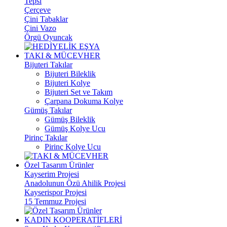
Tepsi
Çerçeve
Çini Tabaklar
Çini Vazo
Örgü Oyuncak
TAKI & MÜCEVHER
Bijuteri Takılar
Bijuteri Bileklik
Bijuteri Kolye
Bijuteri Set ve Takım
Çarpana Dokuma Kolye
Gümüş Takılar
Gümüş Bileklik
Gümüş Kolye Ucu
Pirinç Takılar
Pirinç Kolye Ucu
Özel Tasarım Ürünler
Kayserim Projesi
Anadolunun Özü Ahilik Projesi
Kayserispor Projesi
15 Temmuz Projesi
KADIN KOOPERATİFLERİ