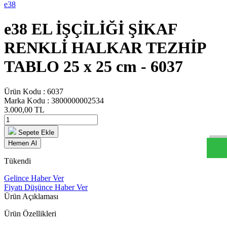
e38
e38 EL İŞÇİLİĞİ ŞİKAF
RENKLİ HALKAR TEZHİP
TABLO 25 x 25 cm - 6037
Ürün Kodu :
6037
Marka Kodu :
3800000002534
W
h
t
s
a
p
p
D
e
s
t
e
H
a
t
t
3.000,00
TL
Sepete Ekle
Hemen Al
Tükendi
Gelince Haber Ver
Fiyatı Düşünce Haber Ver
Ürün Açıklaması
Ürün Özellikleri