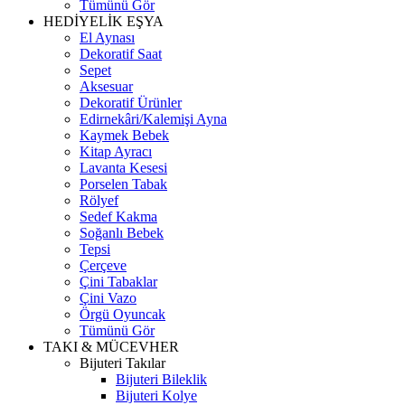
Tümünü Gör
HEDİYELİK EŞYA
El Aynası
Dekoratif Saat
Sepet
Aksesuar
Dekoratif Ürünler
Edirnekâri/Kalemişi Ayna
Kaymek Bebek
Kitap Ayracı
Lavanta Kesesi
Porselen Tabak
Rölyef
Sedef Kakma
Soğanlı Bebek
Tepsi
Çerçeve
Çini Tabaklar
Çini Vazo
Örgü Oyuncak
Tümünü Gör
TAKI & MÜCEVHER
Bijuteri Takılar
Bijuteri Bileklik
Bijuteri Kolye