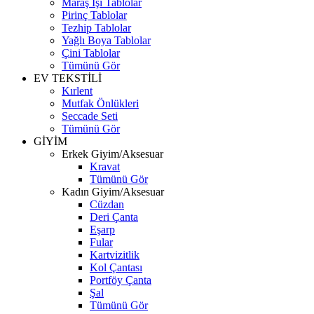
Maraş İşi Tablolar
Pirinç Tablolar
Tezhip Tablolar
Yağlı Boya Tablolar
Çini Tablolar
Tümünü Gör
EV TEKSTİLİ
Kırlent
Mutfak Önlükleri
Seccade Seti
Tümünü Gör
GİYİM
Erkek Giyim/Aksesuar
Kravat
Tümünü Gör
Kadın Giyim/Aksesuar
Cüzdan
Deri Çanta
Eşarp
Fular
Kartvizitlik
Kol Çantası
Portföy Çanta
Şal
Tümünü Gör