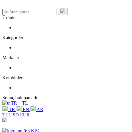
Ürünler
Kategoriler
Markalar
Kombinler
Sonuç bulunamadı.
TR − TL
TR
EN
AR
TL
USD
EUR