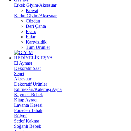
Erkek Giyim/Aksesuar
Kravat
Kadın Giyim/Aksesuar
Cüzdan
Deri Çanta
Eşarp
Fular
Kartvizitlik
Tüm Ürünler
HEDİYELİK EŞYA
El Aynası
Dekoratif Saat
Sepet
Aksesuar
Dekoratif Ürünler
Edirnekâri/Kalemişi Ayna
Kaymek Bebek
Kitap Ayracı
Lavanta Kesesi
Porselen Tabak
Rölyef
Sedef Kakma
Soğanlı Bebek