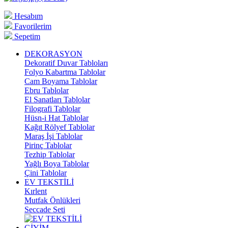
Hesabım
Favorilerim
Sepetim
DEKORASYON
Dekoratif Duvar Tabloları
Folyo Kabartma Tablolar
Cam Boyama Tablolar
Ebru Tablolar
El Sanatları Tablolar
Filografi Tablolar
Hüsn-i Hat Tablolar
Kağıt Rölyef Tablolar
Maraş İşi Tablolar
Pirinç Tablolar
Tezhip Tablolar
Yağlı Boya Tablolar
Çini Tablolar
EV TEKSTİLİ
Kırlent
Mutfak Önlükleri
Seccade Seti
GİYİM