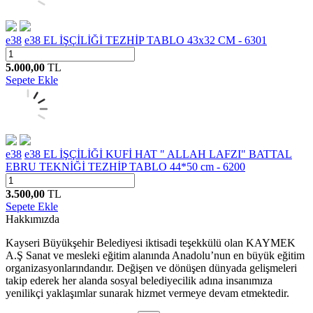
e38
e38 EL İŞÇİLİĞİ TEZHİP TABLO 43x32 CM - 6301
5.000,00
TL
Sepete Ekle
e38
e38 EL İŞÇİLİĞİ KUFİ HAT " ALLAH LAFZI" BATTAL
EBRU TEKNİĞİ TEZHİP TABLO 44*50 cm - 6200
3.500,00
TL
Sepete Ekle
Hakkımızda
Kayseri Büyükşehir Belediyesi iktisadi teşekkülü olan KAYMEK
A.Ş Sanat ve mesleki eğitim alanında Anadolu’nun en büyük eğitim
organizasyonlarındandır. Değişen ve dönüşen dünyada gelişmeleri
takip ederek her alanda sosyal belediyecilik adına insanımıza
yenilikçi yaklaşımlar sunarak hizmet vermeye devam etmektedir.