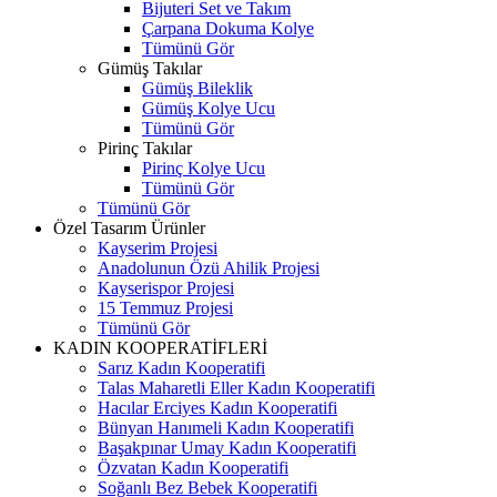
Bijuteri Set ve Takım
Çarpana Dokuma Kolye
Tümünü Gör
Gümüş Takılar
Gümüş Bileklik
Gümüş Kolye Ucu
Tümünü Gör
Pirinç Takılar
Pirinç Kolye Ucu
Tümünü Gör
Tümünü Gör
Özel Tasarım Ürünler
Kayserim Projesi
Anadolunun Özü Ahilik Projesi
Kayserispor Projesi
15 Temmuz Projesi
Tümünü Gör
KADIN KOOPERATİFLERİ
Sarız Kadın Kooperatifi
Talas Maharetli Eller Kadın Kooperatifi
Hacılar Erciyes Kadın Kooperatifi
Bünyan Hanımeli Kadın Kooperatifi
Başakpınar Umay Kadın Kooperatifi
Özvatan Kadın Kooperatifi
Soğanlı Bez Bebek Kooperatifi