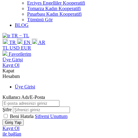
Erciyes Engelliler Kooperatifi
Tomarza Kadın Kooperatifi
Pınarbaşı Kadın Kooperatifi
Tümünü Gör
BLOG
TR − TL
TR
EN
AR
TL
USD
EUR
Favorilerim
Üye Girişi
Kayıt Ol
Kapat
Hesabım
Üye Girişi
Kullanıcı Adı/E-Posta
Şifre
Beni Hatırla
Şifremi Unuttum
Giriş Yap
Kayıt Ol
ile bağlan