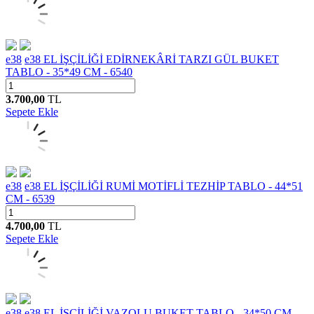
e38
e38 EL İŞÇİLİĞİ EDİRNEKÂRİ TARZI GÜL BUKET
TABLO - 35*49 CM - 6540
3.700,00
TL
Sepete Ekle
e38
e38 EL İŞÇİLİĞİ RUMİ MOTİFLİ TEZHİP TABLO - 44*51
CM - 6539
4.700,00
TL
Sepete Ekle
e38
e38 EL İŞÇİLİĞİ VAZOLU BUKET TABLO - 34*50 CM -