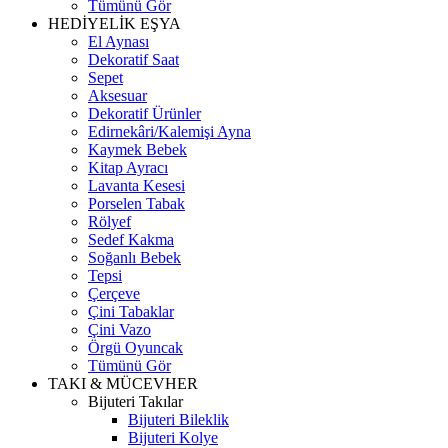
Tümünü Gör
HEDİYELİK EŞYA
El Aynası
Dekoratif Saat
Sepet
Aksesuar
Dekoratif Ürünler
Edirnekâri/Kalemişi Ayna
Kaymek Bebek
Kitap Ayracı
Lavanta Kesesi
Porselen Tabak
Rölyef
Sedef Kakma
Soğanlı Bebek
Tepsi
Çerçeve
Çini Tabaklar
Çini Vazo
Örgü Oyuncak
Tümünü Gör
TAKI & MÜCEVHER
Bijuteri Takılar
Bijuteri Bileklik
Bijuteri Kolye