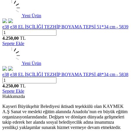
Yeni Ürün
e38
e38 EL İŞÇİLİĞİ TEZHİP BOYAMA TEPSİ 51*34 cm - 5839
4.250,00
TL
Sepete Ekle
Yeni Ürün
e38
e38 EL İŞÇİLİĞİ TEZHİP BOYAMA TEPSİ 48*34 cm - 5838
4.250,00
TL
Sepete Ekle
Hakkımızda
Kayseri Büyükşehir Belediyesi iktisadi teşekkülü olan KAYMEK
A.Ş Sanat ve mesleki eğitim alanında Anadolu’nun en büyük eğitim
organizasyonlarındandır. Değişen ve dönüşen dünyada gelişmeleri
takip ederek her alanda sosyal belediyecilik adına insanımıza
yenilikçi yaklaşımlar sunarak hizmet vermeye devam etmektedir.