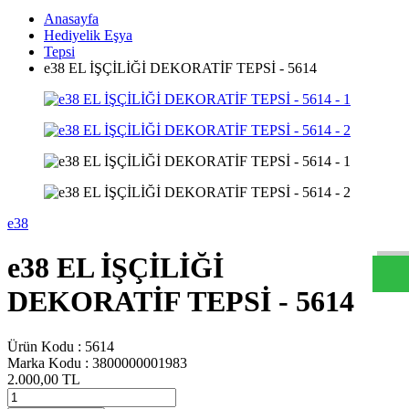
Anasayfa
Hediyelik Eşya
Tepsi
e38 EL İŞÇİLİĞİ DEKORATİF TEPSİ - 5614
W
h
t
s
a
p
p
D
e
s
t
e
H
a
t
t
e38
e38 EL İŞÇİLİĞİ
DEKORATİF TEPSİ - 5614
Ürün Kodu :
5614
Marka Kodu :
3800000001983
2.000,00
TL