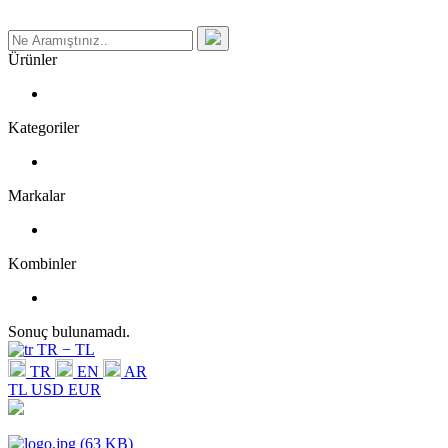
Ürünler
Kategoriler
Markalar
Kombinler
Sonuç bulunamadı.
TR − TL
TR
EN
AR
TL
USD
EUR