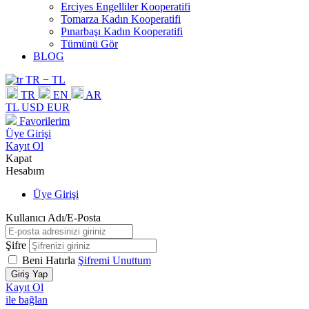
Erciyes Engelliler Kooperatifi
Tomarza Kadın Kooperatifi
Pınarbaşı Kadın Kooperatifi
Tümünü Gör
BLOG
TR − TL
TR
EN
AR
TL
USD
EUR
Favorilerim
Üye Girişi
Kayıt Ol
Kapat
Hesabım
Üye Girişi
Kullanıcı Adı/E-Posta
Şifre
Beni Hatırla
Şifremi Unuttum
Giriş Yap
Kayıt Ol
ile bağlan