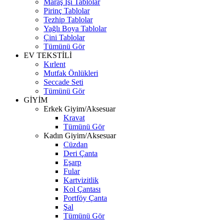
Maraş İşi Tablolar
Pirinç Tablolar
Tezhip Tablolar
Yağlı Boya Tablolar
Çini Tablolar
Tümünü Gör
EV TEKSTİLİ
Kırlent
Mutfak Önlükleri
Seccade Seti
Tümünü Gör
GİYİM
Erkek Giyim/Aksesuar
Kravat
Tümünü Gör
Kadın Giyim/Aksesuar
Cüzdan
Deri Çanta
Eşarp
Fular
Kartvizitlik
Kol Çantası
Portföy Çanta
Şal
Tümünü Gör