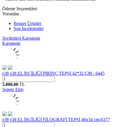
Ödeme Seçenekleri
Yorumlar
Benzer Ürünler
Son İncelenenler
Seçilenleri Karşılaştır
Karşılaştır
e38
e38 EL İŞÇİLİĞİ PİRİNÇ TEPSİ 42*32 CM - 6445
5.000,00
TL
Sepete Ekle
e38
e38 EL İŞÇİLİĞİ FİLOGRAFİ TEPSİ 48x34 cm-6377