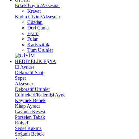
Erkek Giyim/Aksesuar
Kravat
Kadın Giyim/Aksesuar
Cüzdan
Deri Çanta
Eşarp
Fular
Kartvizitlik
Tüm Ürünler
HEDİYELİK EŞYA
El Aynası
Dekoratif Saat
Sepet
Aksesuar
Dekoratif Ürünler
Edirnekâri/Kalemişi Ayna
Kaymek Bebek
Kitap Ayracı
Lavanta Kesesi
Porselen Tabak
Rölyef
Sedef Kakma
Soğanlı Bebek