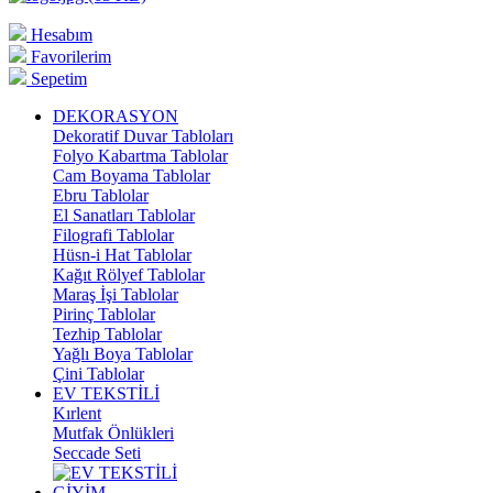
Hesabım
Favorilerim
Sepetim
DEKORASYON
Dekoratif Duvar Tabloları
Folyo Kabartma Tablolar
Cam Boyama Tablolar
Ebru Tablolar
El Sanatları Tablolar
Filografi Tablolar
Hüsn-i Hat Tablolar
Kağıt Rölyef Tablolar
Maraş İşi Tablolar
Pirinç Tablolar
Tezhip Tablolar
Yağlı Boya Tablolar
Çini Tablolar
EV TEKSTİLİ
Kırlent
Mutfak Önlükleri
Seccade Seti
GİYİM