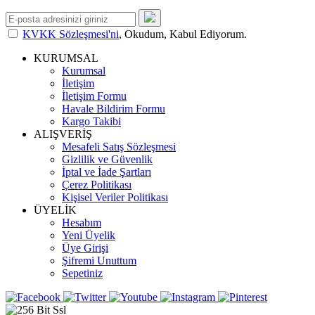
KVKK Sözleşmesi'ni
, Okudum, Kabul Ediyorum.
KURUMSAL
Kurumsal
İletişim
İletişim Formu
Havale Bildirim Formu
Kargo Takibi
ALIŞVERİŞ
Mesafeli Satış Sözleşmesi
Gizlilik ve Güvenlik
İptal ve İade Şartları
Çerez Politikası
Kişisel Veriler Politikası
ÜYELİK
Hesabım
Yeni Üyelik
Üye Girişi
Şifremi Unuttum
Sepetiniz