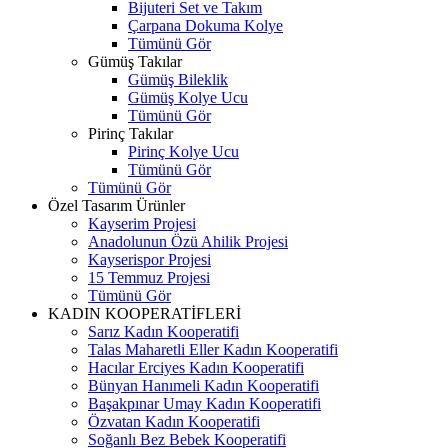
Bijuteri Set ve Takım
Çarpana Dokuma Kolye
Tümünü Gör
Gümüş Takılar
Gümüş Bileklik
Gümüş Kolye Ucu
Tümünü Gör
Pirinç Takılar
Pirinç Kolye Ucu
Tümünü Gör
Tümünü Gör
Özel Tasarım Ürünler
Kayserim Projesi
Anadolunun Özü Ahilik Projesi
Kayserispor Projesi
15 Temmuz Projesi
Tümünü Gör
KADIN KOOPERATİFLERİ
Sarız Kadın Kooperatifi
Talas Maharetli Eller Kadın Kooperatifi
Hacılar Erciyes Kadın Kooperatifi
Bünyan Hanımeli Kadın Kooperatifi
Başakpınar Umay Kadın Kooperatifi
Özvatan Kadın Kooperatifi
Soğanlı Bez Bebek Kooperatifi