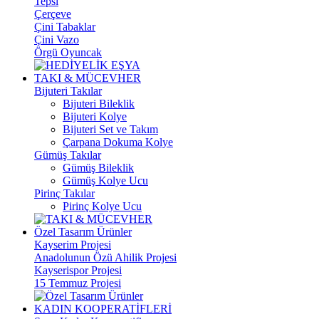
Tepsi
Çerçeve
Çini Tabaklar
Çini Vazo
Örgü Oyuncak
TAKI & MÜCEVHER
Bijuteri Takılar
Bijuteri Bileklik
Bijuteri Kolye
Bijuteri Set ve Takım
Çarpana Dokuma Kolye
Gümüş Takılar
Gümüş Bileklik
Gümüş Kolye Ucu
Pirinç Takılar
Pirinç Kolye Ucu
Özel Tasarım Ürünler
Kayserim Projesi
Anadolunun Özü Ahilik Projesi
Kayserispor Projesi
15 Temmuz Projesi
KADIN KOOPERATİFLERİ