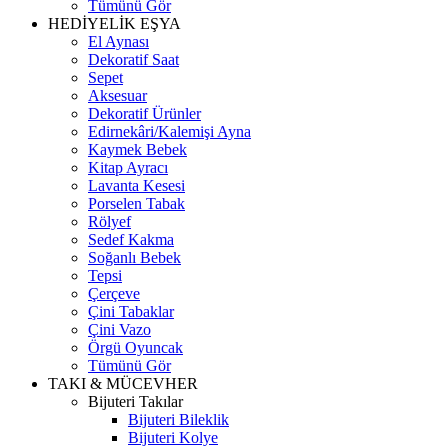
Tümünü Gör
HEDİYELİK EŞYA
El Aynası
Dekoratif Saat
Sepet
Aksesuar
Dekoratif Ürünler
Edirnekâri/Kalemişi Ayna
Kaymek Bebek
Kitap Ayracı
Lavanta Kesesi
Porselen Tabak
Rölyef
Sedef Kakma
Soğanlı Bebek
Tepsi
Çerçeve
Çini Tabaklar
Çini Vazo
Örgü Oyuncak
Tümünü Gör
TAKI & MÜCEVHER
Bijuteri Takılar
Bijuteri Bileklik
Bijuteri Kolye