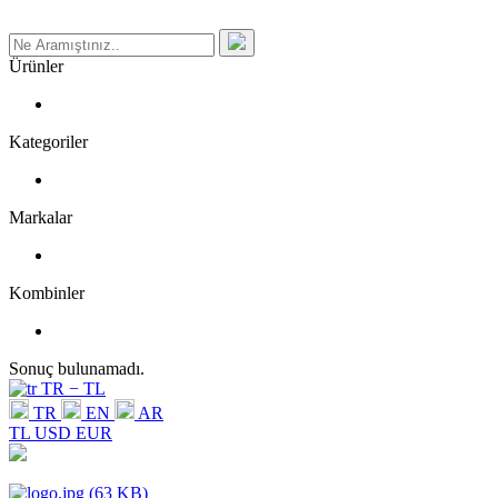
Ürünler
Kategoriler
Markalar
Kombinler
Sonuç bulunamadı.
TR − TL
TR
EN
AR
TL
USD
EUR