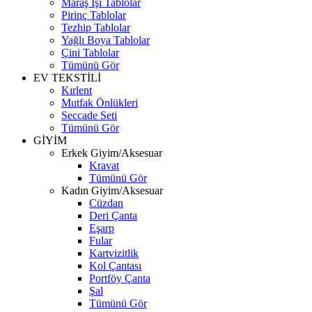
Maraş İşi Tablolar
Pirinç Tablolar
Tezhip Tablolar
Yağlı Boya Tablolar
Çini Tablolar
Tümünü Gör
EV TEKSTİLİ
Kırlent
Mutfak Önlükleri
Seccade Seti
Tümünü Gör
GİYİM
Erkek Giyim/Aksesuar
Kravat
Tümünü Gör
Kadın Giyim/Aksesuar
Cüzdan
Deri Çanta
Eşarp
Fular
Kartvizitlik
Kol Çantası
Portföy Çanta
Şal
Tümünü Gör