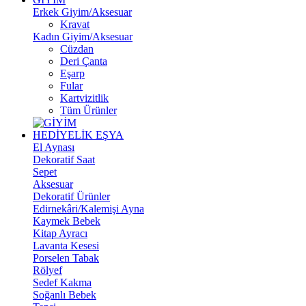
Erkek Giyim/Aksesuar
Kravat
Kadın Giyim/Aksesuar
Cüzdan
Deri Çanta
Eşarp
Fular
Kartvizitlik
Tüm Ürünler
HEDİYELİK EŞYA
El Aynası
Dekoratif Saat
Sepet
Aksesuar
Dekoratif Ürünler
Edirnekâri/Kalemişi Ayna
Kaymek Bebek
Kitap Ayracı
Lavanta Kesesi
Porselen Tabak
Rölyef
Sedef Kakma
Soğanlı Bebek