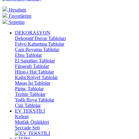
Hesabım
Favorilerim
Sepetim
DEKORASYON
Dekoratif Duvar Tabloları
Folyo Kabartma Tablolar
Cam Boyama Tablolar
Ebru Tablolar
El Sanatları Tablolar
Filografi Tablolar
Hüsn-i Hat Tablolar
Kağıt Rölyef Tablolar
Maraş İşi Tablolar
Pirinç Tablolar
Tezhip Tablolar
Yağlı Boya Tablolar
Çini Tablolar
EV TEKSTİLİ
Kırlent
Mutfak Önlükleri
Seccade Seti
GİYİM