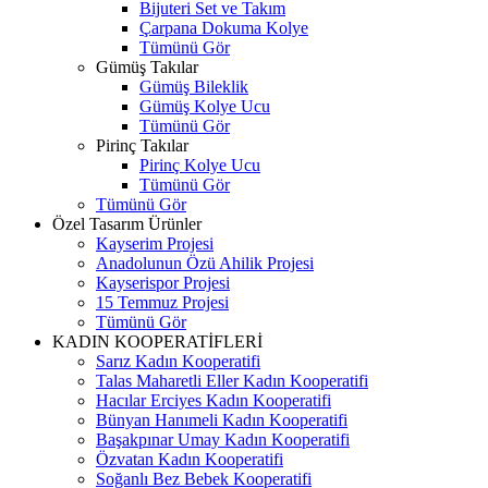
Bijuteri Set ve Takım
Çarpana Dokuma Kolye
Tümünü Gör
Gümüş Takılar
Gümüş Bileklik
Gümüş Kolye Ucu
Tümünü Gör
Pirinç Takılar
Pirinç Kolye Ucu
Tümünü Gör
Tümünü Gör
Özel Tasarım Ürünler
Kayserim Projesi
Anadolunun Özü Ahilik Projesi
Kayserispor Projesi
15 Temmuz Projesi
Tümünü Gör
KADIN KOOPERATİFLERİ
Sarız Kadın Kooperatifi
Talas Maharetli Eller Kadın Kooperatifi
Hacılar Erciyes Kadın Kooperatifi
Bünyan Hanımeli Kadın Kooperatifi
Başakpınar Umay Kadın Kooperatifi
Özvatan Kadın Kooperatifi
Soğanlı Bez Bebek Kooperatifi