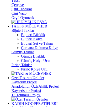
Tepsi
Çerçeve
Çini Tabaklar
Çini Vazo
Örgü Oyuncak
TAKI & MÜCEVHER
Bijuteri Takılar
Bijuteri Bileklik
Bijuteri Kolye
Bijuteri Set ve Takım
Çarpana Dokuma Kolye
Gümüş Takılar
Gümüş Bileklik
Gümüş Kolye Ucu
Pirinç Takılar
Pirinç Kolye Ucu
Özel Tasarım Ürünler
Kayserim Projesi
Anadolunun Özü Ahilik Projesi
Kayserispor Projesi
15 Temmuz Projesi
KADIN KOOPERATİFLERİ