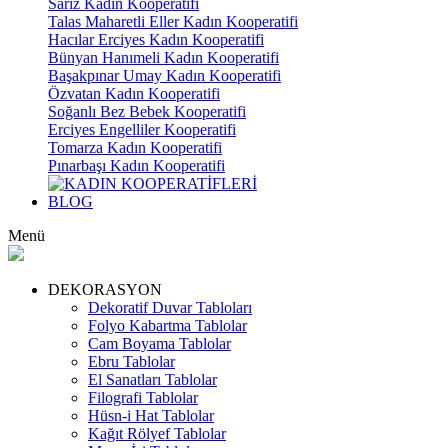
Sarız Kadın Kooperatifi
Talas Maharetli Eller Kadın Kooperatifi
Hacılar Erciyes Kadın Kooperatifi
Bünyan Hanımeli Kadın Kooperatifi
Başakpınar Umay Kadın Kooperatifi
Özvatan Kadın Kooperatifi
Soğanlı Bez Bebek Kooperatifi
Erciyes Engelliler Kooperatifi
Tomarza Kadın Kooperatifi
Pınarbaşı Kadın Kooperatifi
BLOG
Menü
DEKORASYON
Dekoratif Duvar Tabloları
Folyo Kabartma Tablolar
Cam Boyama Tablolar
Ebru Tablolar
El Sanatları Tablolar
Filografi Tablolar
Hüsn-i Hat Tablolar
Kağıt Rölyef Tablolar