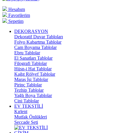
Hesabım
Favorilerim
Sepetim
DEKORASYON
Dekoratif Duvar Tabloları
Folyo Kabartma Tablolar
Cam Boyama Tablolar
Ebru Tablolar
El Sanatları Tablolar
Filografi Tablolar
Hüsn-i Hat Tablolar
Kağıt Rölyef Tablolar
Maraş İşi Tablolar
Pirinç Tablolar
Tezhip Tablolar
Yağlı Boya Tablolar
Çini Tablolar
EV TEKSTİLİ
Kırlent
Mutfak Önlükleri
Seccade Seti
GİYİM