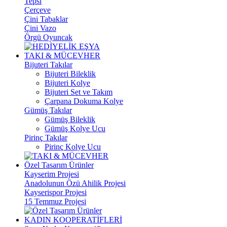
Tepsi
Çerçeve
Çini Tabaklar
Çini Vazo
Örgü Oyuncak
TAKI & MÜCEVHER
Bijuteri Takılar
Bijuteri Bileklik
Bijuteri Kolye
Bijuteri Set ve Takım
Çarpana Dokuma Kolye
Gümüş Takılar
Gümüş Bileklik
Gümüş Kolye Ucu
Pirinç Takılar
Pirinç Kolye Ucu
Özel Tasarım Ürünler
Kayserim Projesi
Anadolunun Özü Ahilik Projesi
Kayserispor Projesi
15 Temmuz Projesi
KADIN KOOPERATİFLERİ