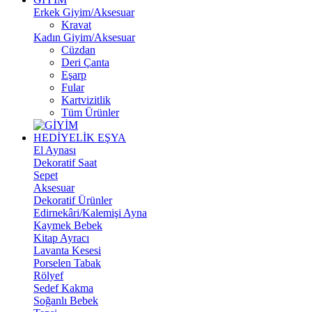
Erkek Giyim/Aksesuar
Kravat
Kadın Giyim/Aksesuar
Cüzdan
Deri Çanta
Eşarp
Fular
Kartvizitlik
Tüm Ürünler
HEDİYELİK EŞYA
El Aynası
Dekoratif Saat
Sepet
Aksesuar
Dekoratif Ürünler
Edirnekâri/Kalemişi Ayna
Kaymek Bebek
Kitap Ayracı
Lavanta Kesesi
Porselen Tabak
Rölyef
Sedef Kakma
Soğanlı Bebek