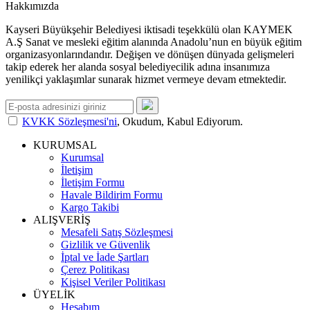
Hakkımızda
Kayseri Büyükşehir Belediyesi iktisadi teşekkülü olan KAYMEK
A.Ş Sanat ve mesleki eğitim alanında Anadolu’nun en büyük eğitim
organizasyonlarındandır. Değişen ve dönüşen dünyada gelişmeleri
takip ederek her alanda sosyal belediyecilik adına insanımıza
yenilikçi yaklaşımlar sunarak hizmet vermeye devam etmektedir.
KVKK Sözleşmesi'ni
, Okudum, Kabul Ediyorum.
KURUMSAL
Kurumsal
İletişim
İletişim Formu
Havale Bildirim Formu
Kargo Takibi
ALIŞVERİŞ
Mesafeli Satış Sözleşmesi
Gizlilik ve Güvenlik
İptal ve İade Şartları
Çerez Politikası
Kişisel Veriler Politikası
ÜYELİK
Hesabım