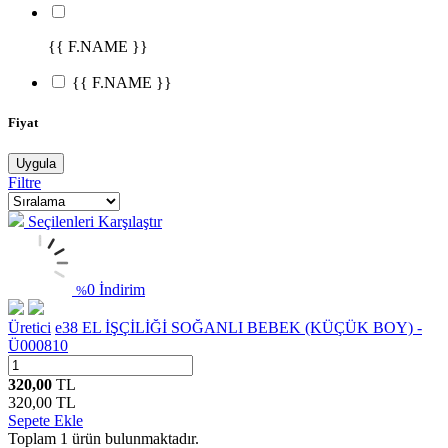
{{ F.NAME }}
{{ F.NAME }}
Fiyat
Uygula
Filtre
Seçilenleri Karşılaştır
0 İndirim
%
Üretici
e38 EL İŞÇİLİĞİ SOĞANLI BEBEK (KÜÇÜK BOY) -
Ü000810
320,00
TL
320,00
TL
Sepete Ekle
Toplam
1
ürün bulunmaktadır.