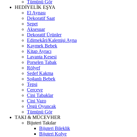
Tümünü Gör
HEDİYELİK EŞYA
El Aynası
Dekoratif Saat
Sepet
Aksesuar
Dekoratif Ürünler
Edirnekâri/Kalemişi Ayna
Kaymek Bebek
Kitap Ayracı
Lavanta Kesesi
Porselen Tabak
Rölyef
Sedef Kakma
Soğanlı Bebek
Tepsi
Çerçeve
Çini Tabaklar
Çini Vazo
Örgü Oyuncak
Tümünü Gör
TAKI & MÜCEVHER
Bijuteri Takılar
Bijuteri Bileklik
Bijuteri Kolye