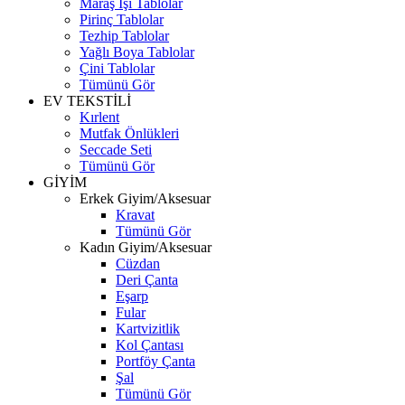
Maraş İşi Tablolar
Pirinç Tablolar
Tezhip Tablolar
Yağlı Boya Tablolar
Çini Tablolar
Tümünü Gör
EV TEKSTİLİ
Kırlent
Mutfak Önlükleri
Seccade Seti
Tümünü Gör
GİYİM
Erkek Giyim/Aksesuar
Kravat
Tümünü Gör
Kadın Giyim/Aksesuar
Cüzdan
Deri Çanta
Eşarp
Fular
Kartvizitlik
Kol Çantası
Portföy Çanta
Şal
Tümünü Gör