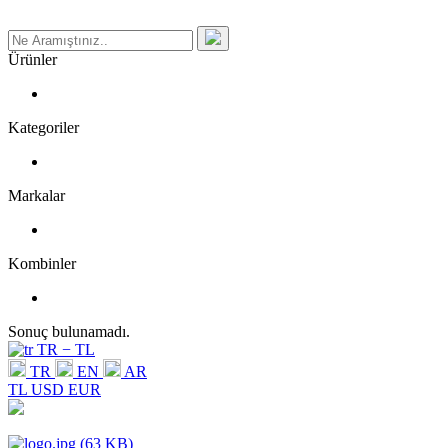
Ürünler
Kategoriler
Markalar
Kombinler
Sonuç bulunamadı.
TR − TL
TR
EN
AR
TL
USD
EUR