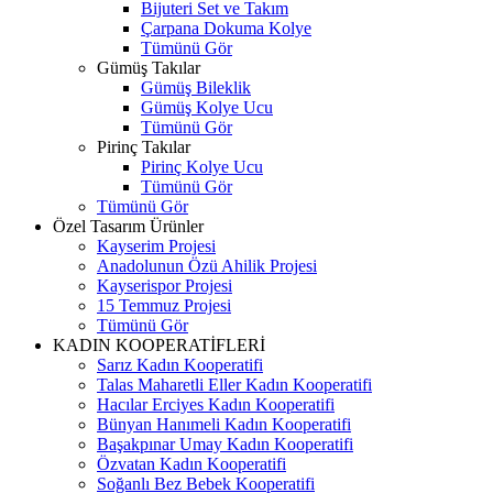
Bijuteri Set ve Takım
Çarpana Dokuma Kolye
Tümünü Gör
Gümüş Takılar
Gümüş Bileklik
Gümüş Kolye Ucu
Tümünü Gör
Pirinç Takılar
Pirinç Kolye Ucu
Tümünü Gör
Tümünü Gör
Özel Tasarım Ürünler
Kayserim Projesi
Anadolunun Özü Ahilik Projesi
Kayserispor Projesi
15 Temmuz Projesi
Tümünü Gör
KADIN KOOPERATİFLERİ
Sarız Kadın Kooperatifi
Talas Maharetli Eller Kadın Kooperatifi
Hacılar Erciyes Kadın Kooperatifi
Bünyan Hanımeli Kadın Kooperatifi
Başakpınar Umay Kadın Kooperatifi
Özvatan Kadın Kooperatifi
Soğanlı Bez Bebek Kooperatifi