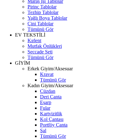
Maraş İşi Tablolar
Pirinç Tablolar
Tezhip Tablolar
Yağlı Boya Tablolar
Çini Tablolar
Tümünü Gör
EV TEKSTİLİ
Kırlent
Mutfak Önlükleri
Seccade Seti
Tümünü Gör
GİYİM
Erkek Giyim/Aksesuar
Kravat
Tümünü Gör
Kadın Giyim/Aksesuar
Cüzdan
Deri Çanta
Eşarp
Fular
Kartvizitlik
Kol Çantası
Portföy Çanta
Şal
Tümünü Gör