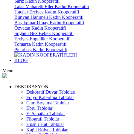
Sarız Kadın Kooperatifi
Talas Maharetli Eller Kadın Kooperatifi
Hacılar Erciyes Kadın Kooperatifi
Bünyan Hanımeli Kadın Kooperatifi
Başakpınar Umay Kadın Kooperatifi
Özvatan Kadın Kooperatifi
Soğanlı Bez Bebek Kooperatifi
Erciyes Engelliler Kooperatifi
Tomarza Kadın Kooperatifi
Pınarbaşı Kadın Kooperatifi
BLOG
Menü
DEKORASYON
Dekoratif Duvar Tabloları
Folyo Kabartma Tablolar
Cam Boyama Tablolar
Ebru Tablolar
El Sanatları Tablolar
Filografi Tablolar
Hüsn-i Hat Tablolar
Kağıt Rölyef Tablolar