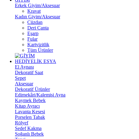
Erkek Giyim/Aksesuar
Kravat
Kadın Giyim/Aksesuar
Cüzdan
Deri Çanta
Eşarp
Fular
Kartvizitlik
Tüm Ürünler
HEDİYELİK EŞYA
El Aynası
Dekoratif Saat
Sepet
Aksesuar
Dekoratif Ürünler
Edirnekâri/Kalemişi Ayna
Kaymek Bebek
Kitap Ayracı
Lavanta Kesesi
Porselen Tabak
Rölyef
Sedef Kakma
Soğanlı Bebek