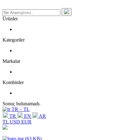
Ürünler
Kategoriler
Markalar
Kombinler
Sonuç bulunamadı.
TR − TL
TR
EN
AR
TL
USD
EUR