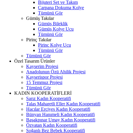
Bijuteri Set ve Takım
Çarpana Dokuma Kolye
Tümünü Gör
Gümüş Takılar
Gümüş Bileklik
Gümüş Kolye Ucu
Tümünü Gör
Pirinç Takılar
Pirinç Kolye Ucu
Tümünü Gör
Tümünü Gör
Özel Tasarım Ürünler
Kayserim Projesi
Anadolunun Özü Ahilik Projesi
Kayserispor Projesi
15 Temmuz Projesi
Tümünü Gör
KADIN KOOPERATİFLERİ
Sarız Kadın Kooperatifi
Talas Maharetli Eller Kadın Kooperatifi
Hacılar Erciyes Kadın Kooperatifi
Bünyan Hanımeli Kadın Kooperatifi
Başakpınar Umay Kadın Kooperatifi
Özvatan Kadın Kooperatifi
Soğanlı Bez Bebek Kooperatifi