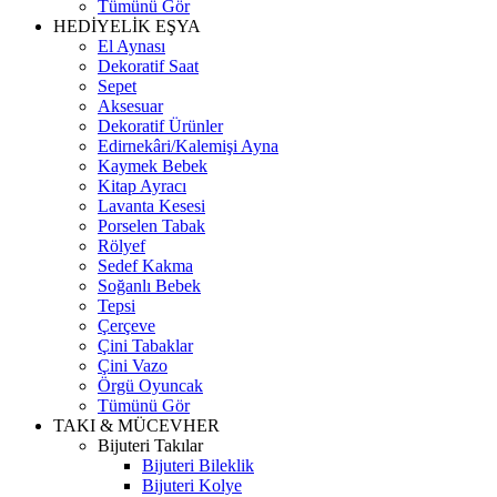
Tümünü Gör
HEDİYELİK EŞYA
El Aynası
Dekoratif Saat
Sepet
Aksesuar
Dekoratif Ürünler
Edirnekâri/Kalemişi Ayna
Kaymek Bebek
Kitap Ayracı
Lavanta Kesesi
Porselen Tabak
Rölyef
Sedef Kakma
Soğanlı Bebek
Tepsi
Çerçeve
Çini Tabaklar
Çini Vazo
Örgü Oyuncak
Tümünü Gör
TAKI & MÜCEVHER
Bijuteri Takılar
Bijuteri Bileklik
Bijuteri Kolye