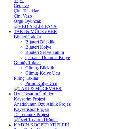
Tepsi
Çerçeve
Çini Tabaklar
Çini Vazo
Örgü Oyuncak
TAKI & MÜCEVHER
Bijuteri Takılar
Bijuteri Bileklik
Bijuteri Kolye
Bijuteri Set ve Takım
Çarpana Dokuma Kolye
Gümüş Takılar
Gümüş Bileklik
Gümüş Kolye Ucu
Pirinç Takılar
Pirinç Kolye Ucu
Özel Tasarım Ürünler
Kayserim Projesi
Anadolunun Özü Ahilik Projesi
Kayserispor Projesi
15 Temmuz Projesi
KADIN KOOPERATİFLERİ