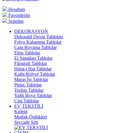
Hesabım
Favorilerim
Sepetim
DEKORASYON
Dekoratif Duvar Tabloları
Folyo Kabartma Tablolar
Cam Boyama Tablolar
Ebru Tablolar
El Sanatları Tablolar
Filografi Tablolar
Hüsn-i Hat Tablolar
Kağıt Rölyef Tablolar
Maraş İşi Tablolar
Pirinç Tablolar
Tezhip Tablolar
Yağlı Boya Tablolar
Çini Tablolar
EV TEKSTİLİ
Kırlent
Mutfak Önlükleri
Seccade Seti
GİYİM