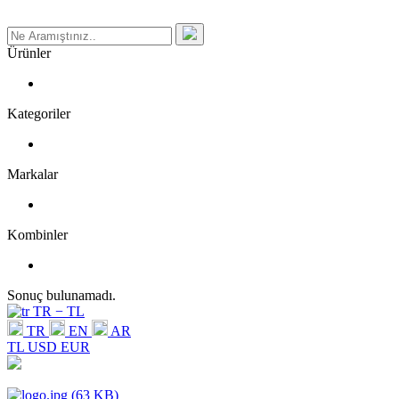
Ürünler
Kategoriler
Markalar
Kombinler
Sonuç bulunamadı.
TR − TL
TR
EN
AR
TL
USD
EUR