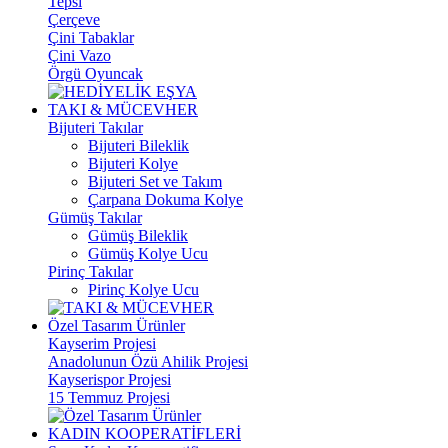
Tepsi
Çerçeve
Çini Tabaklar
Çini Vazo
Örgü Oyuncak
TAKI & MÜCEVHER
Bijuteri Takılar
Bijuteri Bileklik
Bijuteri Kolye
Bijuteri Set ve Takım
Çarpana Dokuma Kolye
Gümüş Takılar
Gümüş Bileklik
Gümüş Kolye Ucu
Pirinç Takılar
Pirinç Kolye Ucu
Özel Tasarım Ürünler
Kayserim Projesi
Anadolunun Özü Ahilik Projesi
Kayserispor Projesi
15 Temmuz Projesi
KADIN KOOPERATİFLERİ