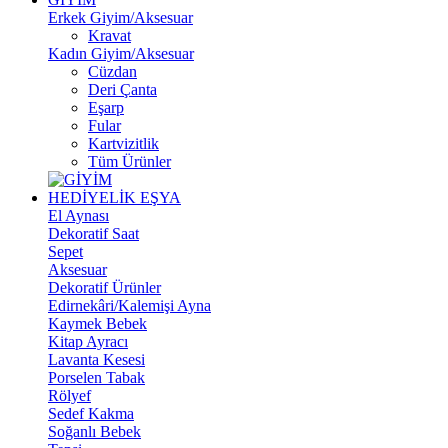
Erkek Giyim/Aksesuar
Kravat
Kadın Giyim/Aksesuar
Cüzdan
Deri Çanta
Eşarp
Fular
Kartvizitlik
Tüm Ürünler
HEDİYELİK EŞYA
El Aynası
Dekoratif Saat
Sepet
Aksesuar
Dekoratif Ürünler
Edirnekâri/Kalemişi Ayna
Kaymek Bebek
Kitap Ayracı
Lavanta Kesesi
Porselen Tabak
Rölyef
Sedef Kakma
Soğanlı Bebek