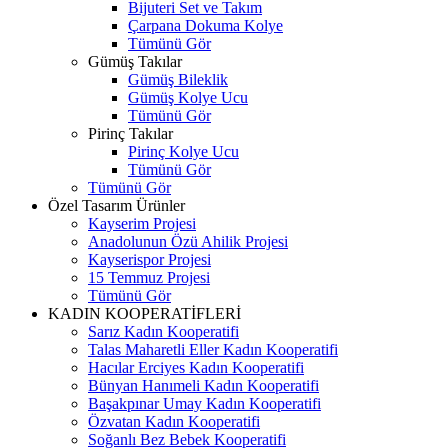
Bijuteri Set ve Takım
Çarpana Dokuma Kolye
Tümünü Gör
Gümüş Takılar
Gümüş Bileklik
Gümüş Kolye Ucu
Tümünü Gör
Pirinç Takılar
Pirinç Kolye Ucu
Tümünü Gör
Tümünü Gör
Özel Tasarım Ürünler
Kayserim Projesi
Anadolunun Özü Ahilik Projesi
Kayserispor Projesi
15 Temmuz Projesi
Tümünü Gör
KADIN KOOPERATİFLERİ
Sarız Kadın Kooperatifi
Talas Maharetli Eller Kadın Kooperatifi
Hacılar Erciyes Kadın Kooperatifi
Bünyan Hanımeli Kadın Kooperatifi
Başakpınar Umay Kadın Kooperatifi
Özvatan Kadın Kooperatifi
Soğanlı Bez Bebek Kooperatifi