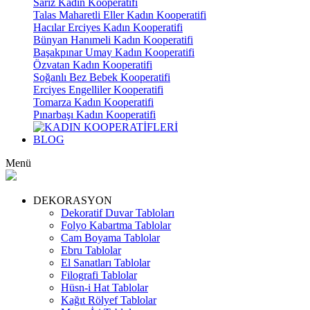
Sarız Kadın Kooperatifi
Talas Maharetli Eller Kadın Kooperatifi
Hacılar Erciyes Kadın Kooperatifi
Bünyan Hanımeli Kadın Kooperatifi
Başakpınar Umay Kadın Kooperatifi
Özvatan Kadın Kooperatifi
Soğanlı Bez Bebek Kooperatifi
Erciyes Engelliler Kooperatifi
Tomarza Kadın Kooperatifi
Pınarbaşı Kadın Kooperatifi
BLOG
Menü
DEKORASYON
Dekoratif Duvar Tabloları
Folyo Kabartma Tablolar
Cam Boyama Tablolar
Ebru Tablolar
El Sanatları Tablolar
Filografi Tablolar
Hüsn-i Hat Tablolar
Kağıt Rölyef Tablolar