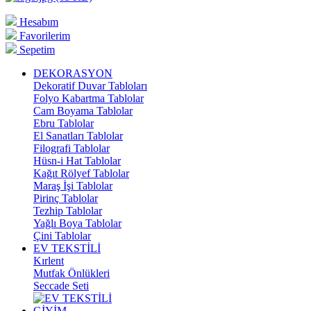
Hesabım
Favorilerim
Sepetim
DEKORASYON
Dekoratif Duvar Tabloları
Folyo Kabartma Tablolar
Cam Boyama Tablolar
Ebru Tablolar
El Sanatları Tablolar
Filografi Tablolar
Hüsn-i Hat Tablolar
Kağıt Rölyef Tablolar
Maraş İşi Tablolar
Pirinç Tablolar
Tezhip Tablolar
Yağlı Boya Tablolar
Çini Tablolar
EV TEKSTİLİ
Kırlent
Mutfak Önlükleri
Seccade Seti
GİYİM