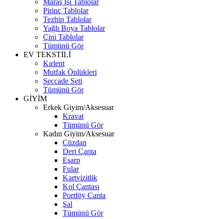
Maraş İşi Tablolar
Pirinç Tablolar
Tezhip Tablolar
Yağlı Boya Tablolar
Çini Tablolar
Tümünü Gör
EV TEKSTİLİ
Kırlent
Mutfak Önlükleri
Seccade Seti
Tümünü Gör
GİYİM
Erkek Giyim/Aksesuar
Kravat
Tümünü Gör
Kadın Giyim/Aksesuar
Cüzdan
Deri Çanta
Eşarp
Fular
Kartvizitlik
Kol Çantası
Portföy Çanta
Şal
Tümünü Gör