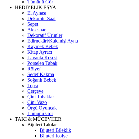
Tümünü Gör
HEDİYELİK EŞYA
El Aynası
Dekoratif Saat
Sepet
Aksesuar
Dekoratif Ürünler
Edirnekâri/Kalemişi Ayna
Kaymek Bebek
Kitap Ayracı
Lavanta Kesesi
Porselen Tabak
Rölyef
Sedef Kakma
Soğanlı Bebek
Tepsi
Çerçeve
Çini Tabaklar
Çini Vazo
Örgü Oyuncak
Tümünü Gör
TAKI & MÜCEVHER
Bijuteri Takılar
Bijuteri Bileklik
Bijuteri Kolye