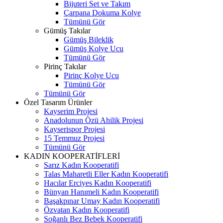
Bijuteri Set ve Takım
Çarpana Dokuma Kolye
Tümünü Gör
Gümüş Takılar
Gümüş Bileklik
Gümüş Kolye Ucu
Tümünü Gör
Pirinç Takılar
Pirinç Kolye Ucu
Tümünü Gör
Tümünü Gör
Özel Tasarım Ürünler
Kayserim Projesi
Anadolunun Özü Ahilik Projesi
Kayserispor Projesi
15 Temmuz Projesi
Tümünü Gör
KADIN KOOPERATİFLERİ
Sarız Kadın Kooperatifi
Talas Maharetli Eller Kadın Kooperatifi
Hacılar Erciyes Kadın Kooperatifi
Bünyan Hanımeli Kadın Kooperatifi
Başakpınar Umay Kadın Kooperatifi
Özvatan Kadın Kooperatifi
Soğanlı Bez Bebek Kooperatifi