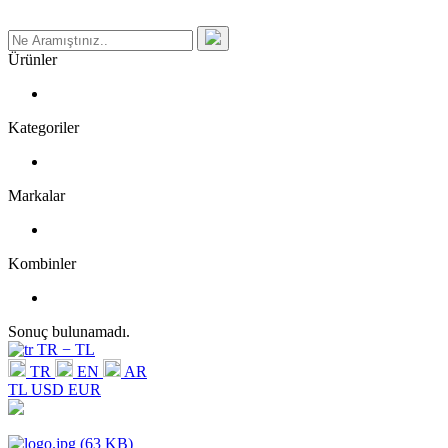
Ürünler
Kategoriler
Markalar
Kombinler
Sonuç bulunamadı.
TR − TL
TR
EN
AR
TL
USD
EUR