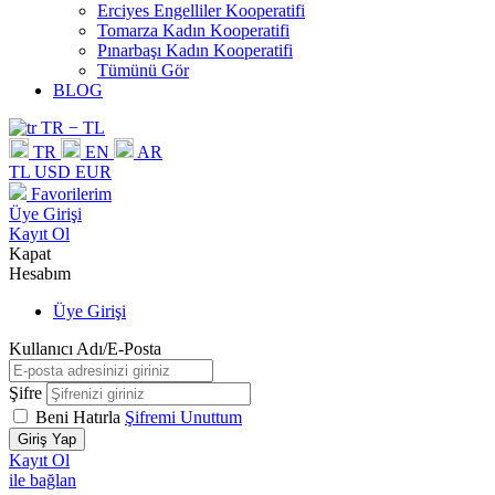
Erciyes Engelliler Kooperatifi
Tomarza Kadın Kooperatifi
Pınarbaşı Kadın Kooperatifi
Tümünü Gör
BLOG
TR − TL
TR
EN
AR
TL
USD
EUR
Favorilerim
Üye Girişi
Kayıt Ol
Kapat
Hesabım
Üye Girişi
Kullanıcı Adı/E-Posta
Şifre
Beni Hatırla
Şifremi Unuttum
Giriş Yap
Kayıt Ol
ile bağlan