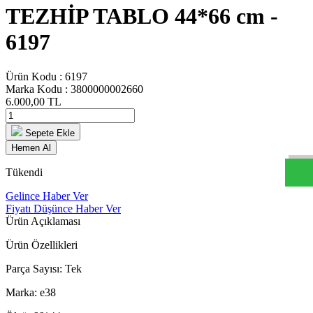
TEZHİP TABLO 44*66 cm -
6197
Ürün Kodu :
6197
Marka Kodu :
3800000002660
6.000,00
TL
W
h
t
s
a
p
p
D
e
s
t
e
H
a
t
t
Sepete Ekle
Hemen Al
Tükendi
Gelince Haber Ver
Fiyatı Düşünce Haber Ver
Ürün Açıklaması
Ürün Özellikleri
Parça Sayısı: Tek
Marka: e38