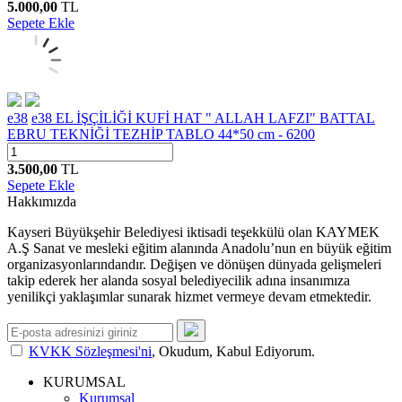
5.000,00
TL
Sepete Ekle
e38
e38 EL İŞÇİLİĞİ KUFİ HAT " ALLAH LAFZI" BATTAL
EBRU TEKNİĞİ TEZHİP TABLO 44*50 cm - 6200
3.500,00
TL
Sepete Ekle
Hakkımızda
Kayseri Büyükşehir Belediyesi iktisadi teşekkülü olan KAYMEK
A.Ş Sanat ve mesleki eğitim alanında Anadolu’nun en büyük eğitim
organizasyonlarındandır. Değişen ve dönüşen dünyada gelişmeleri
takip ederek her alanda sosyal belediyecilik adına insanımıza
yenilikçi yaklaşımlar sunarak hizmet vermeye devam etmektedir.
KVKK Sözleşmesi'ni
, Okudum, Kabul Ediyorum.
KURUMSAL
Kurumsal