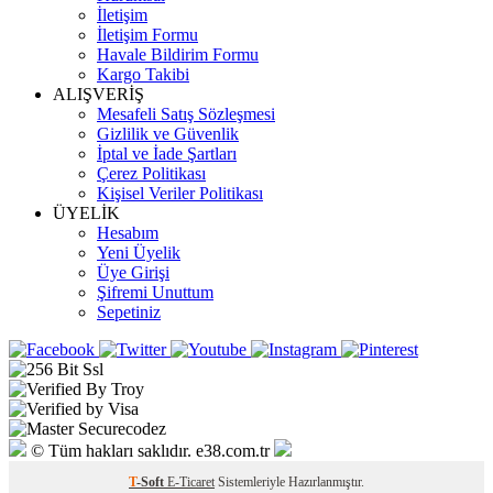
İletişim
İletişim Formu
Havale Bildirim Formu
Kargo Takibi
ALIŞVERİŞ
Mesafeli Satış Sözleşmesi
Gizlilik ve Güvenlik
İptal ve İade Şartları
Çerez Politikası
Kişisel Veriler Politikası
ÜYELİK
Hesabım
Yeni Üyelik
Üye Girişi
Şifremi Unuttum
Sepetiniz
© Tüm hakları saklıdır. e38.com.tr
T
-Soft
E-Ticaret
Sistemleriyle Hazırlanmıştır.