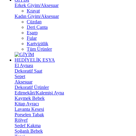
Erkek Giyim/Aksesuar
Kravat
Kadın Giyim/Aksesuar
Cüzdan
Deri Çanta
Eşarp
Fular
Kartvizitlik
Tüm Ürünler
HEDİYELİK EŞYA
El Aynası
Dekoratif Saat
Sepet
Aksesuar
Dekoratif Ürünler
Edirnekâri/Kalemişi Ayna
Kaymek Bebek
Kitap Ayracı
Lavanta Kesesi
Porselen Tabak
Rölyef
Sedef Kakma
Soğanlı Bebek