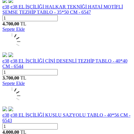
e38
e38 EL İŞÇİLİĞİ HALKAR TEKNİĞİ HATAİ MOTİFLİ
ŞEMSE TEZHİP TABLO - 35*50 CM - 6547
4.700,00
TL
Sepete Ekle
e38
e38 EL İŞÇİLİĞİ ÇİNİ DESENLİ TEZHİP TABLO - 40*40
CM - 6544
3.700,00
TL
Sepete Ekle
e38
e38 EL İŞÇİLİĞİ KUŞLU SAZYOLU TABLO - 40*56 CM -
6543
4.000,00
TL