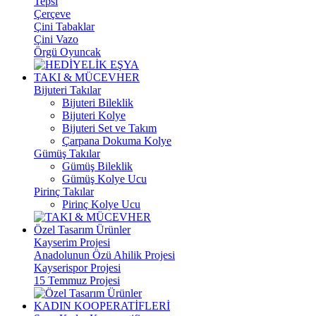
Tepsi
Çerçeve
Çini Tabaklar
Çini Vazo
Örgü Oyuncak
TAKI & MÜCEVHER
Bijuteri Takılar
Bijuteri Bileklik
Bijuteri Kolye
Bijuteri Set ve Takım
Çarpana Dokuma Kolye
Gümüş Takılar
Gümüş Bileklik
Gümüş Kolye Ucu
Pirinç Takılar
Pirinç Kolye Ucu
Özel Tasarım Ürünler
Kayserim Projesi
Anadolunun Özü Ahilik Projesi
Kayserispor Projesi
15 Temmuz Projesi
KADIN KOOPERATİFLERİ