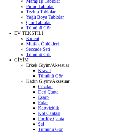
Maraş İşi Tablolar
Pirinç Tablolar
Tezhip Tablolar
Yağlı Boya Tablolar
Çini Tablolar
Tümünü Gör
EV TEKSTİLİ
Kırlent
Mutfak Önlükleri
Seccade Seti
Tümünü Gör
GİYİM
Erkek Giyim/Aksesuar
Kravat
Tümünü Gör
Kadın Giyim/Aksesuar
Cüzdan
Deri Çanta
Eşarp
Fular
Kartvizitlik
Kol Çantası
Portföy Çanta
Şal
Tümünü Gör