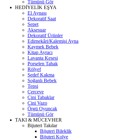
Tümünü Gör
HEDİYELİK EŞYA
El Aynası
Dekoratif Saat
Sepet
Aksesuar
Dekoratif Ürünler
Edirnekâri/Kalemişi Ayna
Kaymek Bebek
Kitap Ayracı
Lavanta Kesesi
Porselen Tabak
Rölyef
Sedef Kakma
Soğanlı Bebek
Tepsi
Çerçeve
Çini Tabaklar
Çini Vazo
Örgü Oyuncak
Tümünü Gör
TAKI & MÜCEVHER
Bijuteri Takılar
Bijuteri Bileklik
Bijuteri Kolye