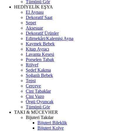
Tümünü Gör
HEDİYELİK EŞYA
El Aynası
Dekoratif Saat
Sepet
Aksesuar
Dekoratif Ürünler
Edirnekâri/Kalemişi Ayna
Kaymek Bebek
Kitap Ayracı
Lavanta Kesesi
Porselen Tabak
Rölyef
Sedef Kakma
Soğanlı Bebek
Tepsi
Çerçeve
Çini Tabaklar
Çini Vazo
Örgü Oyuncak
Tümünü Gör
TAKI & MÜCEVHER
Bijuteri Takılar
Bijuteri Bileklik
Bijuteri Kolye