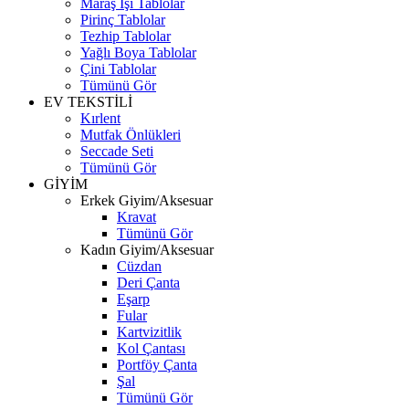
Maraş İşi Tablolar
Pirinç Tablolar
Tezhip Tablolar
Yağlı Boya Tablolar
Çini Tablolar
Tümünü Gör
EV TEKSTİLİ
Kırlent
Mutfak Önlükleri
Seccade Seti
Tümünü Gör
GİYİM
Erkek Giyim/Aksesuar
Kravat
Tümünü Gör
Kadın Giyim/Aksesuar
Cüzdan
Deri Çanta
Eşarp
Fular
Kartvizitlik
Kol Çantası
Portföy Çanta
Şal
Tümünü Gör