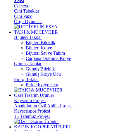
Tepsi
Çerçeve
Çini Tabaklar
Çini Vazo
Örgü Oyuncak
TAKI & MÜCEVHER
Bijuteri Takılar
Bijuteri Bileklik
Bijuteri Kolye
Bijuteri Set ve Takım
Çarpana Dokuma Kolye
Gümüş Takılar
Gümüş Bileklik
Gümüş Kolye Ucu
Pirinç Takılar
Pirinç Kolye Ucu
Özel Tasarım Ürünler
Kayserim Projesi
Anadolunun Özü Ahilik Projesi
Kayserispor Projesi
15 Temmuz Projesi
KADIN KOOPERATİFLERİ