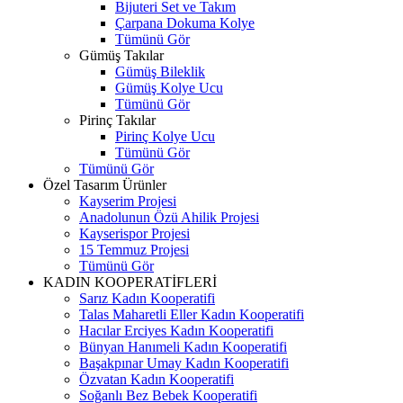
Bijuteri Set ve Takım
Çarpana Dokuma Kolye
Tümünü Gör
Gümüş Takılar
Gümüş Bileklik
Gümüş Kolye Ucu
Tümünü Gör
Pirinç Takılar
Pirinç Kolye Ucu
Tümünü Gör
Tümünü Gör
Özel Tasarım Ürünler
Kayserim Projesi
Anadolunun Özü Ahilik Projesi
Kayserispor Projesi
15 Temmuz Projesi
Tümünü Gör
KADIN KOOPERATİFLERİ
Sarız Kadın Kooperatifi
Talas Maharetli Eller Kadın Kooperatifi
Hacılar Erciyes Kadın Kooperatifi
Bünyan Hanımeli Kadın Kooperatifi
Başakpınar Umay Kadın Kooperatifi
Özvatan Kadın Kooperatifi
Soğanlı Bez Bebek Kooperatifi