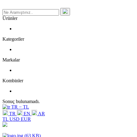
Ürünler
Kategoriler
Markalar
Kombinler
Sonuç bulunamadı.
TR − TL
TR
EN
AR
TL
USD
EUR