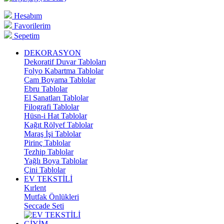
Hesabım
Favorilerim
Sepetim
DEKORASYON
Dekoratif Duvar Tabloları
Folyo Kabartma Tablolar
Cam Boyama Tablolar
Ebru Tablolar
El Sanatları Tablolar
Filografi Tablolar
Hüsn-i Hat Tablolar
Kağıt Rölyef Tablolar
Maraş İşi Tablolar
Pirinç Tablolar
Tezhip Tablolar
Yağlı Boya Tablolar
Çini Tablolar
EV TEKSTİLİ
Kırlent
Mutfak Önlükleri
Seccade Seti
GİYİM