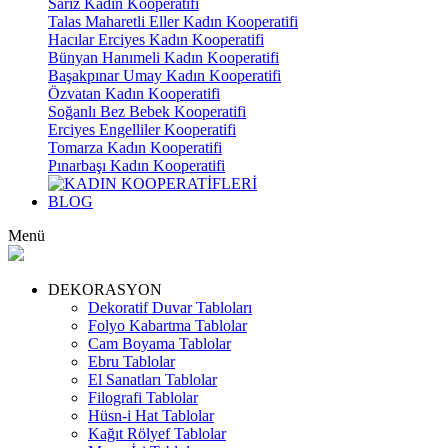
Sarız Kadın Kooperatifi
Talas Maharetli Eller Kadın Kooperatifi
Hacılar Erciyes Kadın Kooperatifi
Bünyan Hanımeli Kadın Kooperatifi
Başakpınar Umay Kadın Kooperatifi
Özvatan Kadın Kooperatifi
Soğanlı Bez Bebek Kooperatifi
Erciyes Engelliler Kooperatifi
Tomarza Kadın Kooperatifi
Pınarbaşı Kadın Kooperatifi
BLOG
Menü
DEKORASYON
Dekoratif Duvar Tabloları
Folyo Kabartma Tablolar
Cam Boyama Tablolar
Ebru Tablolar
El Sanatları Tablolar
Filografi Tablolar
Hüsn-i Hat Tablolar
Kağıt Rölyef Tablolar