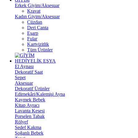
Erkek Giyim/Aksesuar
Kravat
Kadın Giyim/Aksesuar
Cüzdan
Deri Çanta
Eşarp
Fular
Kartvizitlik
Tüm Ürünler
HEDİYELİK EŞYA
El Aynası
Dekoratif Saat
Sepet
Aksesuar
Dekoratif Ürünler
Edirnekâri/Kalemişi Ayna
Kaymek Bebek
Kitap Ayracı
Lavanta Kesesi
Porselen Tabak
Rölyef
Sedef Kakma
Soğanlı Bebek