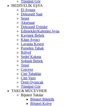
Tümünü Gör
HEDİYELİK EŞYA
El Aynası
Dekoratif Saat
Sepet
Aksesuar
Dekoratif Ürünler
Edirnekâri/Kalemişi Ayna
Kaymek Bebek
Kitap Ayracı
Lavanta Kesesi
Porselen Tabak
Rölyef
Sedef Kakma
Soğanlı Bebek
Tepsi
Çerçeve
Çini Tabaklar
Çini Vazo
Örgü Oyuncak
Tümünü Gör
TAKI & MÜCEVHER
Bijuteri Takılar
Bijuteri Bileklik
Bijuteri Kolye