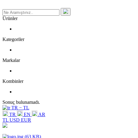
Ürünler
Kategoriler
Markalar
Kombinler
Sonuç bulunamadı.
TR − TL
TR
EN
AR
TL
USD
EUR