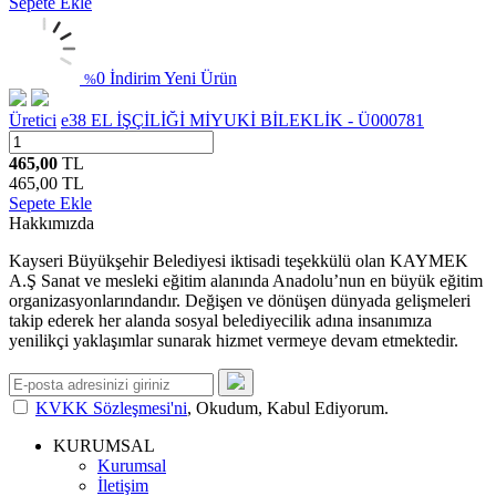
Sepete Ekle
0 İndirim
Yeni Ürün
%
Üretici
e38 EL İŞÇİLİĞİ MİYUKİ BİLEKLİK - Ü000781
465,00
TL
465,00
TL
Sepete Ekle
Hakkımızda
Kayseri Büyükşehir Belediyesi iktisadi teşekkülü olan KAYMEK
A.Ş Sanat ve mesleki eğitim alanında Anadolu’nun en büyük eğitim
organizasyonlarındandır. Değişen ve dönüşen dünyada gelişmeleri
takip ederek her alanda sosyal belediyecilik adına insanımıza
yenilikçi yaklaşımlar sunarak hizmet vermeye devam etmektedir.
KVKK Sözleşmesi'ni
, Okudum, Kabul Ediyorum.
KURUMSAL
Kurumsal
İletişim