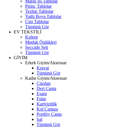
Maraş İşi Tablolar
Pirinç Tablolar
Tezhip Tablolar
Yağlı Boya Tablolar
Çini Tablolar
Tümünü Gör
EV TEKSTİLİ
Kırlent
Mutfak Önlükleri
Seccade Seti
Tümünü Gör
GİYİM
Erkek Giyim/Aksesuar
Kravat
Tümünü Gör
Kadın Giyim/Aksesuar
Cüzdan
Deri Çanta
Eşarp
Fular
Kartvizitlik
Kol Çantası
Portföy Çanta
Şal
Tümünü Gör