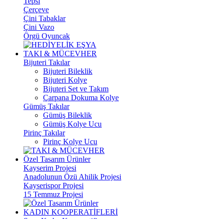
Tepsi
Çerçeve
Çini Tabaklar
Çini Vazo
Örgü Oyuncak
TAKI & MÜCEVHER
Bijuteri Takılar
Bijuteri Bileklik
Bijuteri Kolye
Bijuteri Set ve Takım
Çarpana Dokuma Kolye
Gümüş Takılar
Gümüş Bileklik
Gümüş Kolye Ucu
Pirinç Takılar
Pirinç Kolye Ucu
Özel Tasarım Ürünler
Kayserim Projesi
Anadolunun Özü Ahilik Projesi
Kayserispor Projesi
15 Temmuz Projesi
KADIN KOOPERATİFLERİ