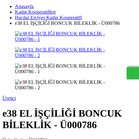
Anasayfa
Kadın Kooperatifleri
Hacılar Erciyes Kadın Kooperatifi
e38 EL İŞÇİLİĞİ BONCUK BİLEKLİK - Ü000786
W
h
t
s
a
p
p
D
e
s
t
e
H
a
t
t
Üretici
e38 EL İŞÇİLİĞİ BONCUK
BİLEKLİK - Ü000786