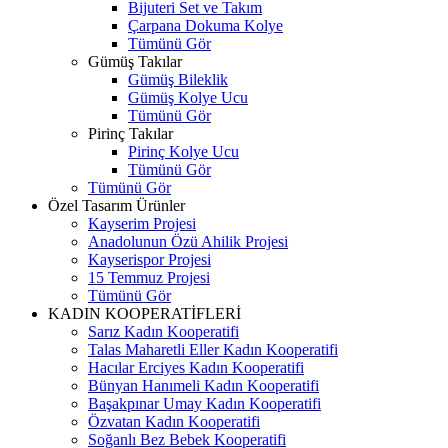
Bijuteri Set ve Takım
Çarpana Dokuma Kolye
Tümünü Gör
Gümüş Takılar
Gümüş Bileklik
Gümüş Kolye Ucu
Tümünü Gör
Pirinç Takılar
Pirinç Kolye Ucu
Tümünü Gör
Tümünü Gör
Özel Tasarım Ürünler
Kayserim Projesi
Anadolunun Özü Ahilik Projesi
Kayserispor Projesi
15 Temmuz Projesi
Tümünü Gör
KADIN KOOPERATİFLERİ
Sarız Kadın Kooperatifi
Talas Maharetli Eller Kadın Kooperatifi
Hacılar Erciyes Kadın Kooperatifi
Bünyan Hanımeli Kadın Kooperatifi
Başakpınar Umay Kadın Kooperatifi
Özvatan Kadın Kooperatifi
Soğanlı Bez Bebek Kooperatifi