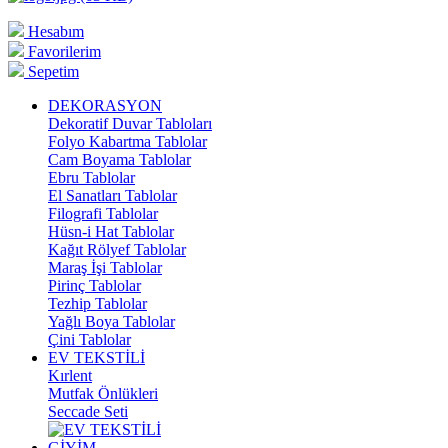
Hesabım
Favorilerim
Sepetim
DEKORASYON
Dekoratif Duvar Tabloları
Folyo Kabartma Tablolar
Cam Boyama Tablolar
Ebru Tablolar
El Sanatları Tablolar
Filografi Tablolar
Hüsn-i Hat Tablolar
Kağıt Rölyef Tablolar
Maraş İşi Tablolar
Pirinç Tablolar
Tezhip Tablolar
Yağlı Boya Tablolar
Çini Tablolar
EV TEKSTİLİ
Kırlent
Mutfak Önlükleri
Seccade Seti
GİYİM