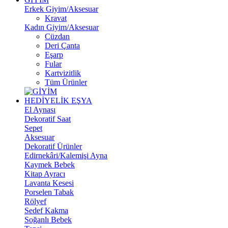
Erkek Giyim/Aksesuar
Kravat
Kadın Giyim/Aksesuar
Cüzdan
Deri Çanta
Eşarp
Fular
Kartvizitlik
Tüm Ürünler
HEDİYELİK EŞYA
El Aynası
Dekoratif Saat
Sepet
Aksesuar
Dekoratif Ürünler
Edirnekâri/Kalemişi Ayna
Kaymek Bebek
Kitap Ayracı
Lavanta Kesesi
Porselen Tabak
Rölyef
Sedef Kakma
Soğanlı Bebek