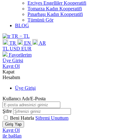
Erciyes Engelliler Kooperatifi
Tomarza Kadın Kooperatifi
Pınarbaşı Kadın Kooperatifi
Tümünü Gör
BLOG
TR − TL
TR
EN
AR
TL
USD
EUR
Favorilerim
Üye Girişi
Kayıt Ol
Kapat
Hesabım
Üye Girişi
Kullanıcı Adı/E-Posta
Şifre
Beni Hatırla
Şifremi Unuttum
Giriş Yap
Kayıt Ol
ile bağlan