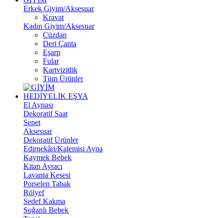
Erkek Giyim/Aksesuar
Kravat
Kadın Giyim/Aksesuar
Cüzdan
Deri Çanta
Eşarp
Fular
Kartvizitlik
Tüm Ürünler
HEDİYELİK EŞYA
El Aynası
Dekoratif Saat
Sepet
Aksesuar
Dekoratif Ürünler
Edirnekâri/Kalemişi Ayna
Kaymek Bebek
Kitap Ayracı
Lavanta Kesesi
Porselen Tabak
Rölyef
Sedef Kakma
Soğanlı Bebek