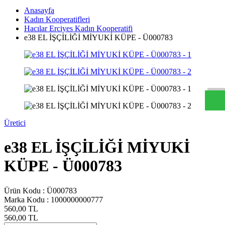
Anasayfa
Kadın Kooperatifleri
Hacılar Erciyes Kadın Kooperatifi
e38 EL İŞÇİLİĞİ MİYUKİ KÜPE - Ü000783
W
h
t
s
a
p
p
D
e
s
t
e
H
a
t
t
Üretici
e38 EL İŞÇİLİĞİ MİYUKİ
KÜPE - Ü000783
Ürün Kodu :
Ü000783
Marka Kodu :
1000000000777
560,00
TL
560,00
TL