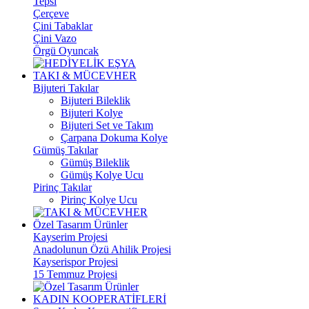
Tepsi
Çerçeve
Çini Tabaklar
Çini Vazo
Örgü Oyuncak
TAKI & MÜCEVHER
Bijuteri Takılar
Bijuteri Bileklik
Bijuteri Kolye
Bijuteri Set ve Takım
Çarpana Dokuma Kolye
Gümüş Takılar
Gümüş Bileklik
Gümüş Kolye Ucu
Pirinç Takılar
Pirinç Kolye Ucu
Özel Tasarım Ürünler
Kayserim Projesi
Anadolunun Özü Ahilik Projesi
Kayserispor Projesi
15 Temmuz Projesi
KADIN KOOPERATİFLERİ