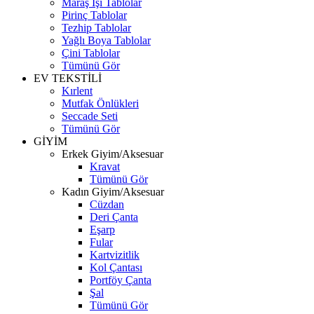
Maraş İşi Tablolar
Pirinç Tablolar
Tezhip Tablolar
Yağlı Boya Tablolar
Çini Tablolar
Tümünü Gör
EV TEKSTİLİ
Kırlent
Mutfak Önlükleri
Seccade Seti
Tümünü Gör
GİYİM
Erkek Giyim/Aksesuar
Kravat
Tümünü Gör
Kadın Giyim/Aksesuar
Cüzdan
Deri Çanta
Eşarp
Fular
Kartvizitlik
Kol Çantası
Portföy Çanta
Şal
Tümünü Gör