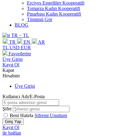
Erciyes Engelliler Kooperatifi
Tomarza Kadın Kooperatifi
Pınarbaşı Kadın Kooperatifi
Tümünü Gör
BLOG
TR − TL
TR
EN
AR
TL
USD
EUR
Favorilerim
Üye Girişi
Kayıt Ol
Kapat
Hesabım
Üye Girişi
Kullanıcı Adı/E-Posta
Şifre
Beni Hatırla
Şifremi Unuttum
Giriş Yap
Kayıt Ol
ile bağlan