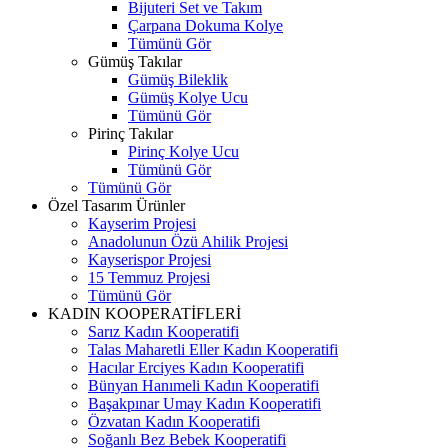
Bijuteri Set ve Takım
Çarpana Dokuma Kolye
Tümünü Gör
Gümüş Takılar
Gümüş Bileklik
Gümüş Kolye Ucu
Tümünü Gör
Pirinç Takılar
Pirinç Kolye Ucu
Tümünü Gör
Tümünü Gör
Özel Tasarım Ürünler
Kayserim Projesi
Anadolunun Özü Ahilik Projesi
Kayserispor Projesi
15 Temmuz Projesi
Tümünü Gör
KADIN KOOPERATİFLERİ
Sarız Kadın Kooperatifi
Talas Maharetli Eller Kadın Kooperatifi
Hacılar Erciyes Kadın Kooperatifi
Bünyan Hanımeli Kadın Kooperatifi
Başakpınar Umay Kadın Kooperatifi
Özvatan Kadın Kooperatifi
Soğanlı Bez Bebek Kooperatifi