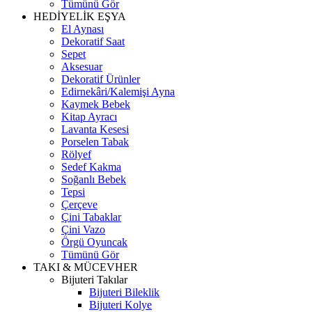
Tümünü Gör
HEDİYELİK EŞYA
El Aynası
Dekoratif Saat
Sepet
Aksesuar
Dekoratif Ürünler
Edirnekâri/Kalemişi Ayna
Kaymek Bebek
Kitap Ayracı
Lavanta Kesesi
Porselen Tabak
Rölyef
Sedef Kakma
Soğanlı Bebek
Tepsi
Çerçeve
Çini Tabaklar
Çini Vazo
Örgü Oyuncak
Tümünü Gör
TAKI & MÜCEVHER
Bijuteri Takılar
Bijuteri Bileklik
Bijuteri Kolye