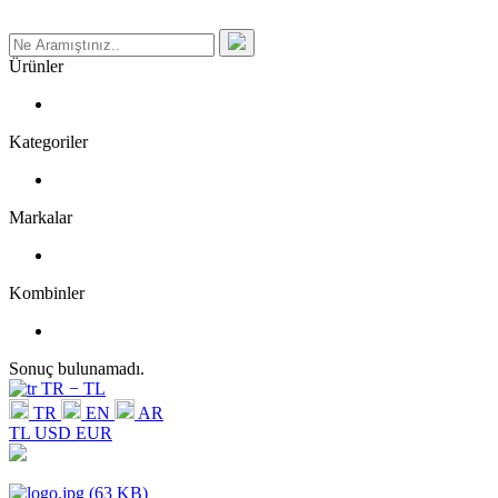
Ürünler
Kategoriler
Markalar
Kombinler
Sonuç bulunamadı.
TR − TL
TR
EN
AR
TL
USD
EUR