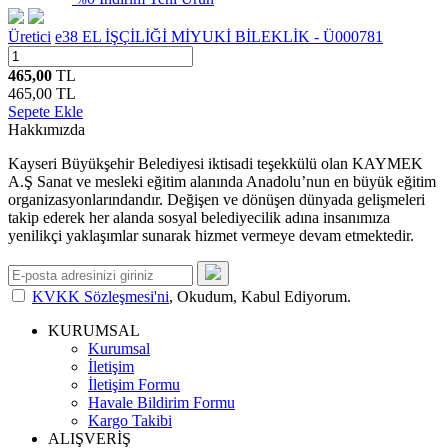
Üretici
e38 EL İŞÇİLİĞİ MİYUKİ BİLEKLİK - Ü000781
465,00
TL
465,00
TL
Sepete Ekle
Hakkımızda
Kayseri Büyükşehir Belediyesi iktisadi teşekkülü olan KAYMEK
A.Ş Sanat ve mesleki eğitim alanında Anadolu’nun en büyük eğitim
organizasyonlarındandır. Değişen ve dönüşen dünyada gelişmeleri
takip ederek her alanda sosyal belediyecilik adına insanımıza
yenilikçi yaklaşımlar sunarak hizmet vermeye devam etmektedir.
KVKK Sözleşmesi'ni
, Okudum, Kabul Ediyorum.
KURUMSAL
Kurumsal
İletişim
İletişim Formu
Havale Bildirim Formu
Kargo Takibi
ALIŞVERİŞ