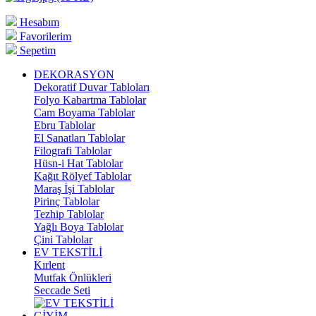
Hesabım
Favorilerim
Sepetim
DEKORASYON
Dekoratif Duvar Tabloları
Folyo Kabartma Tablolar
Cam Boyama Tablolar
Ebru Tablolar
El Sanatları Tablolar
Filografi Tablolar
Hüsn-i Hat Tablolar
Kağıt Rölyef Tablolar
Maraş İşi Tablolar
Pirinç Tablolar
Tezhip Tablolar
Yağlı Boya Tablolar
Çini Tablolar
EV TEKSTİLİ
Kırlent
Mutfak Önlükleri
Seccade Seti
GİYİM