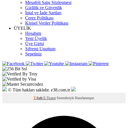
Mesafeli Satış Sözleşmesi
Gizlilik ve Güvenlik
İptal ve İade Şartları
Çerez Politikası
Kişisel Veriler Politikası
ÜYELİK
Hesabım
Yeni Üyelik
Üye Girişi
Şifremi Unuttum
Sepetiniz
© Tüm hakları saklıdır. e38.com.tr
T
-Soft
E-Ticaret
Sistemleriyle Hazırlanmıştır.